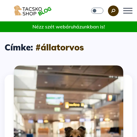
Nézz szét webáruházunkban is!
Címke:
#állatorvos