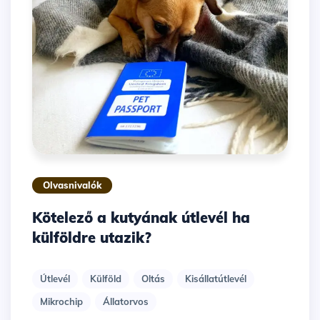
Olvasnivalók
Kötelező a kutyának útlevél ha
külföldre utazik?
Útlevél
Külföld
Oltás
Kisállatútlevél
Mikrochip
Állatorvos