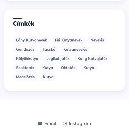
Címkék
Lány Kutyanevek
Fiú Kutyanevek
Nevelés
Gondozás
Tacskó
Kutyanevelés
Kölyökkutya
Logikai Játék
Kong Kutyajáték
Szoktatás
Kutya
Oktatás
Kutya
Megelőzés
Kutya
Email
Instagram