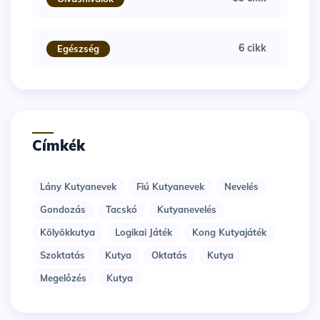
6 cikk
Egészség
Címkék
Lány Kutyanevek
Fiú Kutyanevek
Nevelés
Gondozás
Tacskó
Kutyanevelés
Kölyökkutya
Logikai Játék
Kong Kutyajáték
Szoktatás
Kutya
Oktatás
Kutya
Megelőzés
Kutya