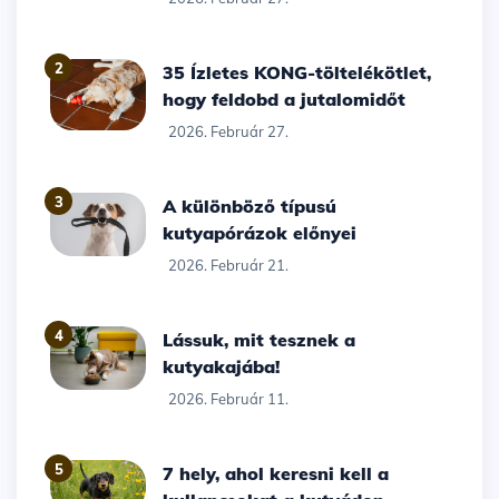
2
35 Ízletes KONG-töltelékötlet,
hogy feldobd a jutalomidőt
2026. Február 27.
3
A különböző típusú
kutyapórázok előnyei
2026. Február 21.
4
Lássuk, mit tesznek a
kutyakajába!
2026. Február 11.
5
7 hely, ahol keresni kell a