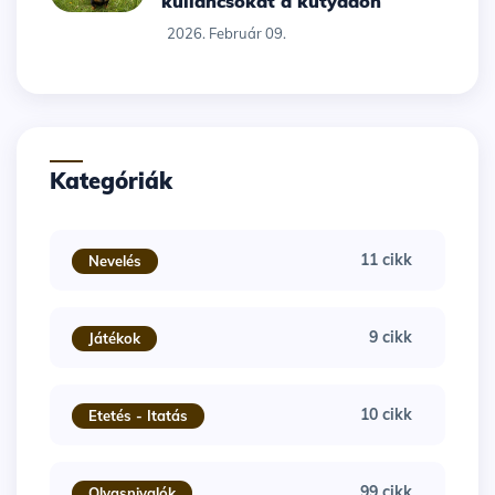
kullancsokat a kutyádon
2026. Február 09.
Kategóriák
11 cikk
Nevelés
9 cikk
Játékok
10 cikk
Etetés - Itatás
99 cikk
Olvasnivalók