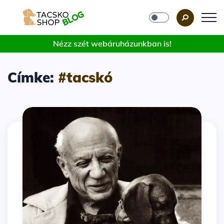
Nézz szét webáruházunkban is!
Címke:
#tacskó