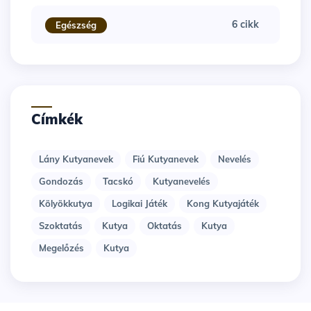
6 cikk
Egészség
Címkék
Lány Kutyanevek
Fiú Kutyanevek
Nevelés
Gondozás
Tacskó
Kutyanevelés
Kölyökkutya
Logikai Játék
Kong Kutyajáték
Szoktatás
Kutya
Oktatás
Kutya
Megelőzés
Kutya