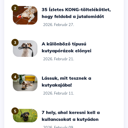
2
35 Ízletes KONG-töltelékötlet,
hogy feldobd a jutalomidőt
2026. Február 27.
3
A különböző típusú
kutyapórázok előnyei
2026. Február 21.
4
Lássuk, mit tesznek a
kutyakajába!
2026. Február 11.
5
7 hely, ahol keresni kell a
kullancsokat a kutyádon
2026. Február 09.