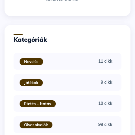
Kategóriák
11 cikk
Nevelés
9 cikk
Játékok
10 cikk
Etetés - Itatás
99 cikk
Olvasnivalók