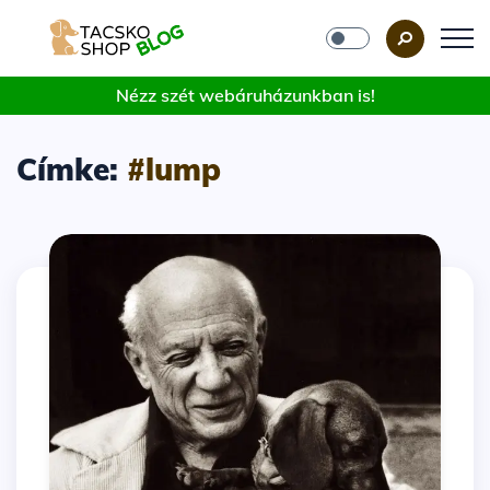
Nézz szét webáruházunkban is!
Címke:
#lump