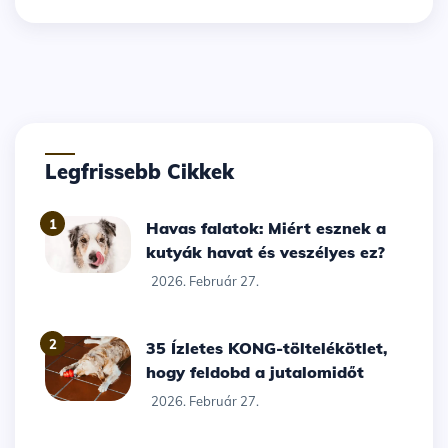
Legfrissebb Cikkek
1
Havas falatok: Miért esznek a
kutyák havat és veszélyes ez?
2026. Február 27.
2
35 Ízletes KONG-töltelékötlet,
hogy feldobd a jutalomidőt
2026. Február 27.