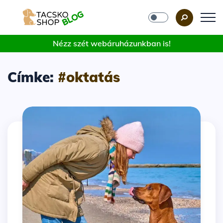
Nézz szét webáruházunkban is!
Címke:
#oktatás