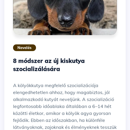
Nevelés
8 módszer az új kiskutya
szocializálására
A kölyökkutya megfelelő szocializációja
elengedhetetlen ahhoz, hogy magabiztos, jól
alkalmazkodó kutyát neveljünk. A szocializáció
legfontosabb időablaka általában a 6–14 hét
közötti életkor, amikor a kölyök agya gyorsan
fejlődik. Ebben az időszakban, ha különféle
látványoknak, zajoknak és élményeknek tesszük