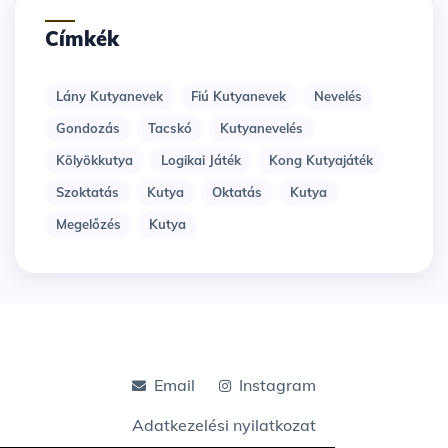
Címkék
Lány Kutyanevek
Fiú Kutyanevek
Nevelés
Gondozás
Tacskó
Kutyanevelés
Kölyökkutya
Logikai Játék
Kong Kutyajáték
Szoktatás
Kutya
Oktatás
Kutya
Megelőzés
Kutya
Email
Instagram
Adatkezelési nyilatkozat