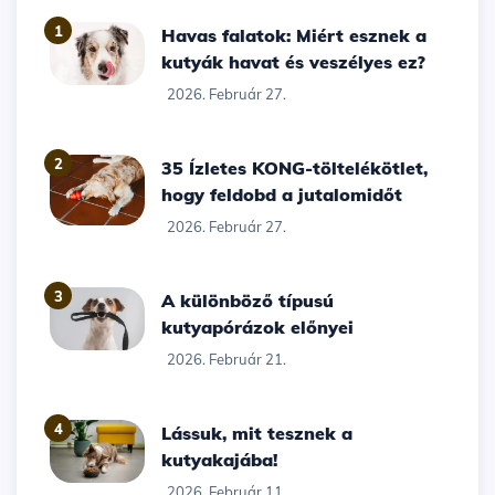
1
Havas falatok: Miért esznek a
kutyák havat és veszélyes ez?
2026. Február 27.
2
35 Ízletes KONG-töltelékötlet,
hogy feldobd a jutalomidőt
2026. Február 27.
3
A különböző típusú
kutyapórázok előnyei
2026. Február 21.
4
Lássuk, mit tesznek a
kutyakajába!
2026. Február 11.