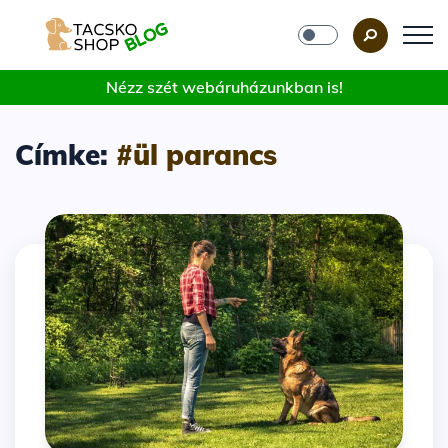
Nézz szét webáruházunkban is!
Címke:
#ül parancs