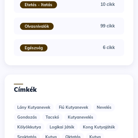
10 cikk
Etetés - Itatás
99 cikk
Olvasnivalók
6 cikk
Egészség
Címkék
Lány Kutyanevek
Fiú Kutyanevek
Nevelés
Gondozás
Tacskó
Kutyanevelés
Kölyökkutya
Logikai Játék
Kong Kutyajáték
Szoktatás
Kutya
Oktatás
Kutya