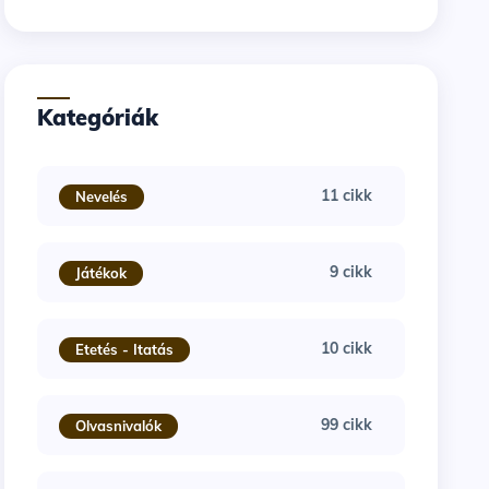
Kategóriák
11 cikk
Nevelés
9 cikk
Játékok
10 cikk
Etetés - Itatás
99 cikk
Olvasnivalók