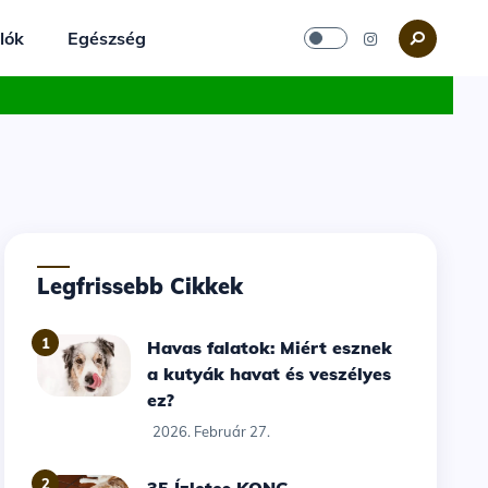
lók
Egészség
Legfrissebb Cikkek
1
Havas falatok: Miért esznek
a kutyák havat és veszélyes
ez?
2026. Február 27.
2