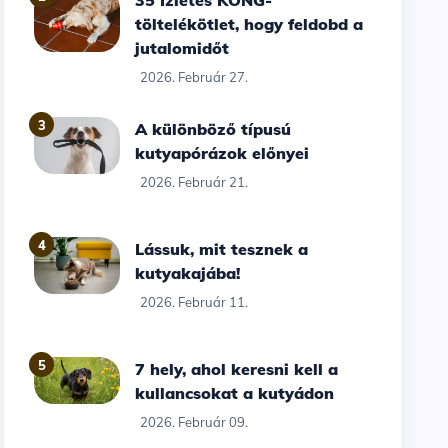
35 Ízletes KONG-
töltelékötlet, hogy feldobd a
jutalomidőt
2026. Február 27.
3
A különböző típusú
kutyapórázok előnyei
2026. Február 21.
4
Lássuk, mit tesznek a
kutyakajába!
2026. Február 11.
5
7 hely, ahol keresni kell a
kullancsokat a kutyádon
2026. Február 09.