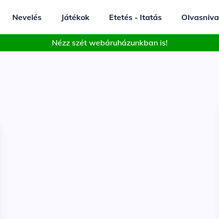
Nevelés
Játékok
Etetés - Itatás
Olvasniva
Nézz szét webáruházunkban is!