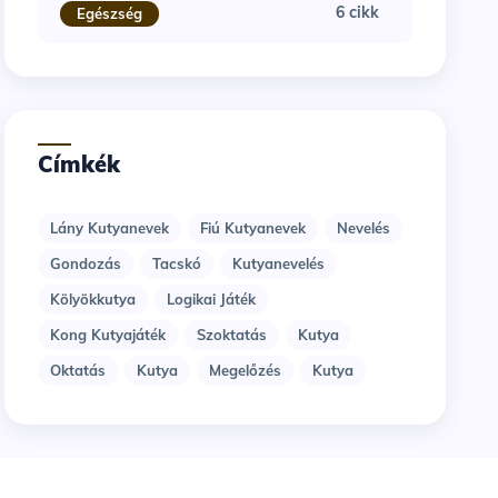
6 cikk
Egészség
Címkék
Lány Kutyanevek
Fiú Kutyanevek
Nevelés
Gondozás
Tacskó
Kutyanevelés
Kölyökkutya
Logikai Játék
Kong Kutyajáték
Szoktatás
Kutya
Oktatás
Kutya
Megelőzés
Kutya