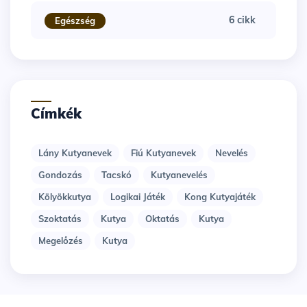
6 cikk
Egészség
Címkék
Lány Kutyanevek
Fiú Kutyanevek
Nevelés
Gondozás
Tacskó
Kutyanevelés
Kölyökkutya
Logikai Játék
Kong Kutyajáték
Szoktatás
Kutya
Oktatás
Kutya
Megelőzés
Kutya