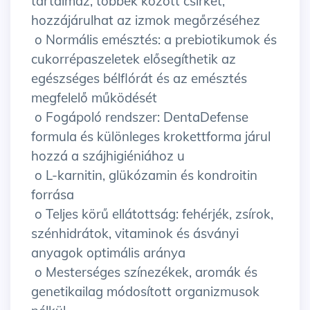
tartalmaz, többek között csirkét,
hozzájárulhat az izmok megőrzéséhez
o Normális emésztés: a prebiotikumok és
cukorrépaszeletek elősegíthetik az
egészséges bélflórát és az emésztés
megfelelő működését
o Fogápoló rendszer: DentaDefense
formula és különleges krokettforma járul
hozzá a szájhigiéniához u
o L-karnitin, glükózamin és kondroitin
forrása
o Teljes körű ellátottság: fehérjék, zsírok,
szénhidrátok, vitaminok és ásványi
anyagok optimális aránya
o Mesterséges színezékek, aromák és
genetikailag módosított organizmusok