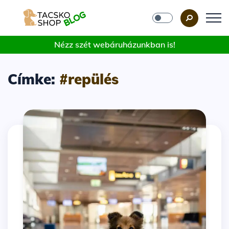
Nézz szét webáruházunkban is!
Címke:
#repülés