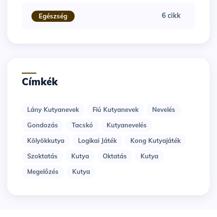
6 cikk
Egészség
Címkék
Lány Kutyanevek
Fiú Kutyanevek
Nevelés
Gondozás
Tacskó
Kutyanevelés
Kölyökkutya
Logikai Játék
Kong Kutyajáték
Szoktatás
Kutya
Oktatás
Kutya
Megelőzés
Kutya