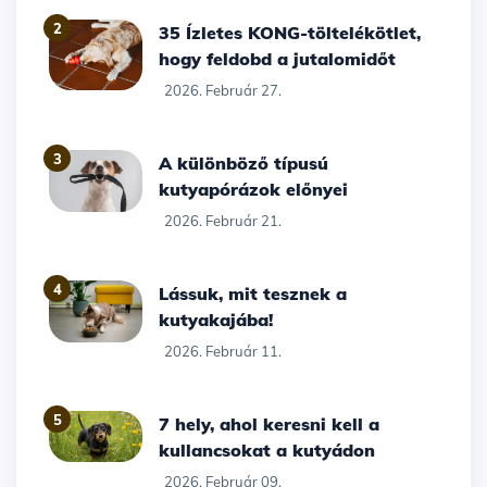
2
35 Ízletes KONG-töltelékötlet,
hogy feldobd a jutalomidőt
2026. Február 27.
3
A különböző típusú
kutyapórázok előnyei
2026. Február 21.
4
Lássuk, mit tesznek a
kutyakajába!
2026. Február 11.
5
7 hely, ahol keresni kell a
kullancsokat a kutyádon
2026. Február 09.