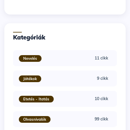
Kategóriák
11 cikk
Nevelés
9 cikk
Játékok
10 cikk
Etetés - Itatás
99 cikk
Olvasnivalók