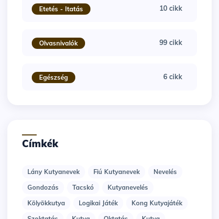
10 cikk
Etetés - Itatás
99 cikk
Olvasnivalók
6 cikk
Egészség
Címkék
Lány Kutyanevek
Fiú Kutyanevek
Nevelés
Gondozás
Tacskó
Kutyanevelés
Kölyökkutya
Logikai Játék
Kong Kutyajáték
Szoktatás
Kutya
Oktatás
Kutya