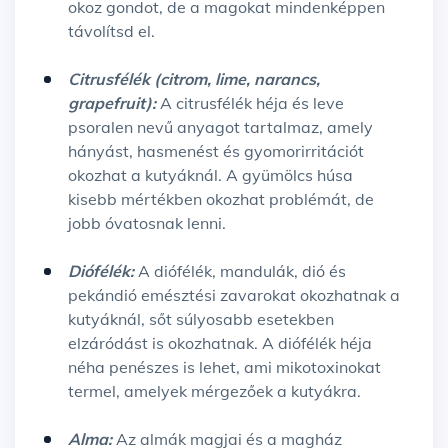
okoz gondot, de a magokat mindenképpen
távolítsd el.
Citrusfélék (citrom, lime, narancs,
grapefruit):
A citrusfélék héja és leve
psoralen nevű anyagot tartalmaz, amely
hányást, hasmenést és gyomorirritációt
okozhat a kutyáknál. A gyümölcs húsa
kisebb mértékben okozhat problémát, de
jobb óvatosnak lenni.
Diófélék:
A diófélék, mandulák, dió és
pekándió emésztési zavarokat okozhatnak a
kutyáknál, sőt súlyosabb esetekben
elzáródást is okozhatnak. A diófélék héja
néha penészes is lehet, ami mikotoxinokat
termel, amelyek mérgezőek a kutyákra.
Alma:
Az almák magjai és a magház