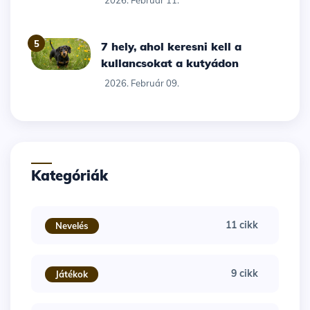
5
7 hely, ahol keresni kell a
kullancsokat a kutyádon
2026. Február 09.
Kategóriák
11 cikk
Nevelés
9 cikk
Játékok