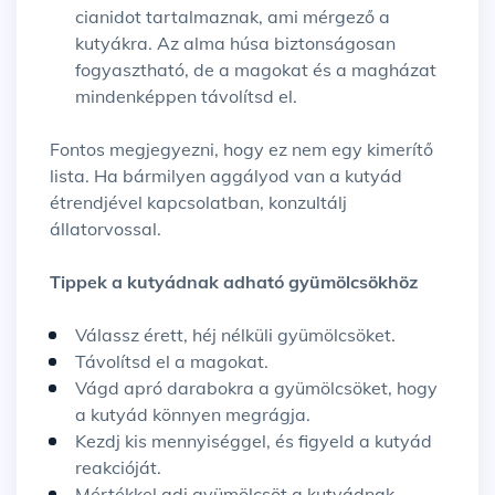
cianidot tartalmaznak, ami mérgező a
kutyákra. Az alma húsa biztonságosan
fogyasztható, de a magokat és a magházat
mindenképpen távolítsd el.
Fontos megjegyezni, hogy ez nem egy kimerítő
lista. Ha bármilyen aggályod van a kutyád
étrendjével kapcsolatban, konzultálj
állatorvossal.
Tippek a kutyádnak adható gyümölcsökhöz
Válassz érett, héj nélküli gyümölcsöket.
Távolítsd el a magokat.
Vágd apró darabokra a gyümölcsöket, hogy
a kutyád könnyen megrágja.
Kezdj kis mennyiséggel, és figyeld a kutyád
reakcióját.
Mértékkel adj gyümölcsöt a kutyádnak,