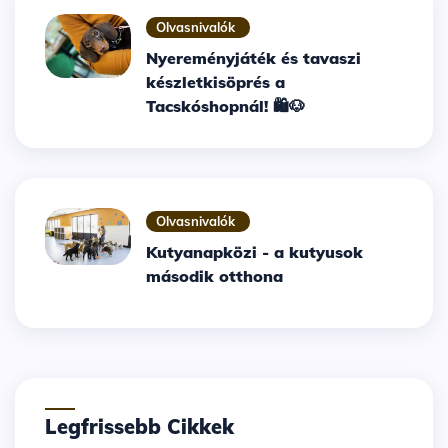
Olvasnivalók
Nyereményjáték és tavaszi
készletkisöprés a
Tacskóshopnál! 🛍️🐶
Olvasnivalók
Kutyanapközi - a kutyusok
második otthona
Legfrissebb Cikkek