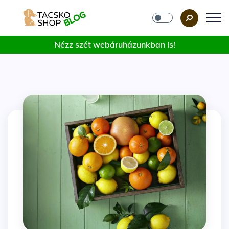
Nézz szét webáruházunkban is!