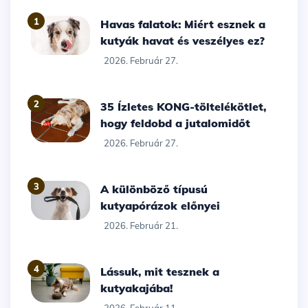
1
Havas falatok: Miért esznek a
kutyák havat és veszélyes ez?
2026. Február 27.
2
35 Ízletes KONG-töltelékötlet,
hogy feldobd a jutalomidőt
2026. Február 27.
3
A különböző típusú
kutyapórázok előnyei
2026. Február 21.
4
Lássuk, mit tesznek a
kutyakajába!
2026. Február 11.