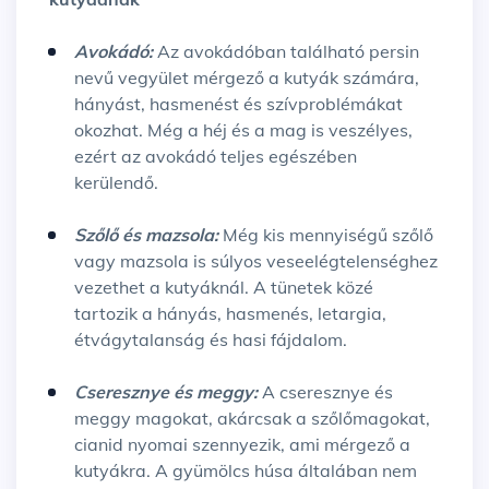
Avokádó:
Az avokádóban található persin
nevű vegyület mérgező a kutyák számára,
hányást, hasmenést és szívproblémákat
okozhat. Még a héj és a mag is veszélyes,
ezért az avokádó teljes egészében
kerülendő.
Szőlő és mazsola:
Még kis mennyiségű szőlő
vagy mazsola is súlyos veseelégtelenséghez
vezethet a kutyáknál. A tünetek közé
tartozik a hányás, hasmenés, letargia,
étvágytalanság és hasi fájdalom.
Cseresznye és meggy:
A cseresznye és
meggy magokat, akárcsak a szőlőmagokat,
cianid nyomai szennyezik, ami mérgező a
kutyákra. A gyümölcs húsa általában nem