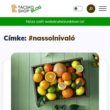
Nézz szét webáruházunkban is!
Címke:
#nassolnivaló