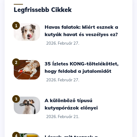
Legfrissebb Cikkek
1
Havas falatok: Miért esznek a
kutyák havat és veszélyes ez?
2026. Február 27.
2
35 Ízletes KONG-töltelékötlet,
hogy feldobd a jutalomidőt
2026. Február 27.
3
A különböző típusú
kutyapórázok előnyei
2026. Február 21.
4
Lássuk, mit tesznek a