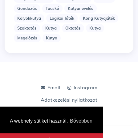
Gondozás
Tacskó
Kutyanevelés
Kölyökkutya
Logikai Játék
Kong Kutyajáték
Szoktatás
Kutya
Oktatás
Kutya
Megelőzés
Kutya
Email
Instagram
Adatkezelési nyilatkozat
A webhely sütiket használ.
Bővebben
© Tacskoshop Blog