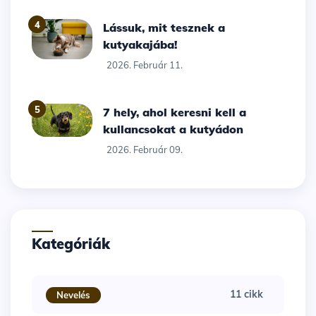
4
Lássuk, mit tesznek a
kutyakajába!
2026. Február 11.
5
7 hely, ahol keresni kell a
kullancsokat a kutyádon
2026. Február 09.
Kategóriák
11 cikk
Nevelés