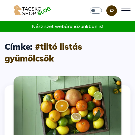
Nézz szét webáruházunkban is!
Címke:
#tiltó listás
gyümölcsök