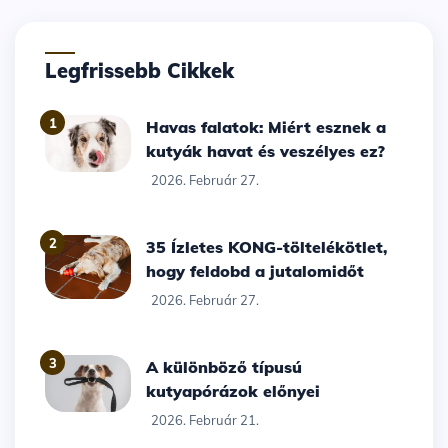
Legfrissebb Cikkek
1
Havas falatok: Miért esznek a
kutyák havat és veszélyes ez?
2026. Február 27.
2
35 Ízletes KONG-töltelékötlet,
hogy feldobd a jutalomidőt
2026. Február 27.
3
A különböző típusú
kutyapórázok előnyei
2026. Február 21.