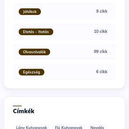
9 cikk
Játékok
10 cikk
Etetés - Itatás
99 cikk
Olvasnivalók
6 cikk
Egészség
Címkék
Lány Kutyanevek
Fiú Kutyanevek
Nevelés