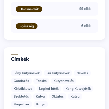
99 cikk
Olvasnivalók
6 cikk
Egészség
Címkék
Lány Kutyanevek
Fiú Kutyanevek
Nevelés
Gondozás
Tacskó
Kutyanevelés
Kölyökkutya
Logikai Játék
Kong Kutyajáték
Szoktatás
Kutya
Oktatás
Kutya
Megelőzés
Kutya