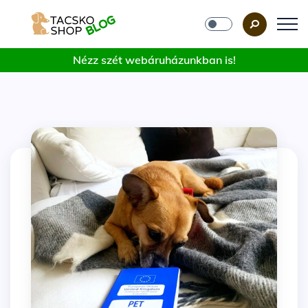
Nézz szét webáruházunkban is!