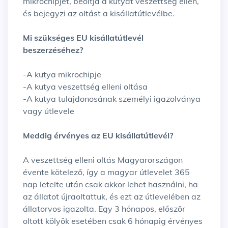
mikrochipjét, beoltja a kutyát veszettség ellen,
és bejegyzi az oltást a kisállatútlevélbe.
Mi szükséges EU kisállatútlevél
beszerzéséhez?
-A kutya mikrochipje
-A kutya veszettség elleni oltása
-A kutya tulajdonosának személyi igazolványa
vagy útlevele
Meddig érvényes az EU kisállatútlevél?
A veszettség elleni oltás Magyarországon
évente kötelező, így a magyar útlevelet 365
nap letelte után csak akkor lehet használni, ha
az állatot újraoltattuk, és ezt az útlevelében az
állatorvos igazolta. Egy 3 hónapos, először
oltott kölyök esetében csak 6 hónapig érvényes