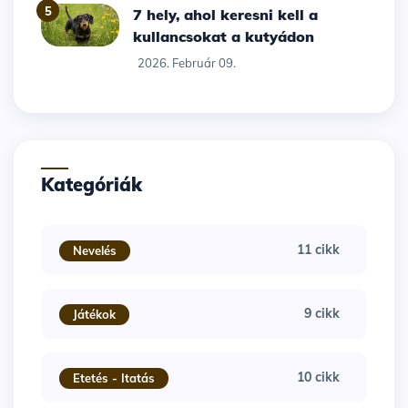
5
7 hely, ahol keresni kell a
kullancsokat a kutyádon
2026. Február 09.
Kategóriák
11 cikk
Nevelés
9 cikk
Játékok
10 cikk
Etetés - Itatás