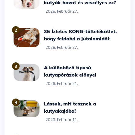
kutyák havat és veszélyes ez?
2026. Február 27.
2
35 Ízletes KONG-töltelékötlet,
hogy feldobd a jutalomidőt
2026. Február 27.
3
A különböző típusú
kutyapórázok előnyei
2026. Február 21.
4
Lássuk, mit tesznek a
kutyakajába!
2026. Február 11.