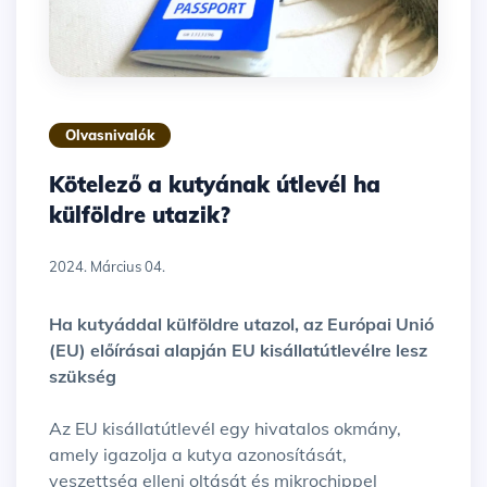
Olvasnivalók
Kötelező a kutyának útlevél ha
külföldre utazik?
2024. Március 04.
Ha kutyáddal külföldre utazol, az Európai Unió
(EU) előírásai alapján EU kisállatútlevélre lesz
szükség
Az EU kisállatútlevél egy hivatalos okmány,
amely igazolja a kutya azonosítását,
veszettség elleni oltását és mikrochippel