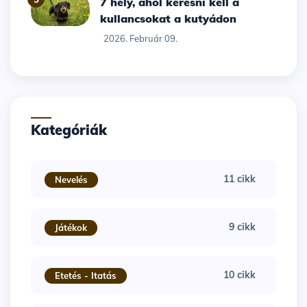
7 hely, ahol keresni kell a
kullancsokat a kutyádon
2026. Február 09.
Kategóriák
11 cikk
Nevelés
9 cikk
Játékok
10 cikk
Etetés - Itatás