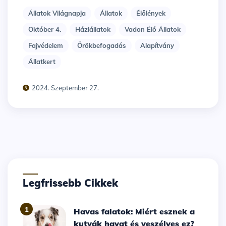
Állatok Világnapja
Állatok
Élőlények
Október 4.
Háziállatok
Vadon Élő Állatok
Fajvédelem
Örökbefogadás
Alapítvány
Állatkert
2024. Szeptember 27.
Legfrissebb Cikkek
1
Havas falatok: Miért esznek a
kutyák havat és veszélyes ez?