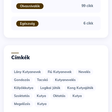
99 cikk
Olvasnivalók
6 cikk
Egészség
Címkék
Lány Kutyanevek
Fiú Kutyanevek
Nevelés
Gondozás
Tacskó
Kutyanevelés
Kölyökkutya
Logikai Játék
Kong Kutyajáték
Szoktatás
Kutya
Oktatás
Kutya
Megelőzés
Kutya