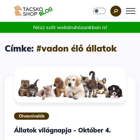
Nézz szét webáruházunkban is!
Címke:
#vadon élő állatok
Olvasnivalók
Állatok világnapja - Október 4.