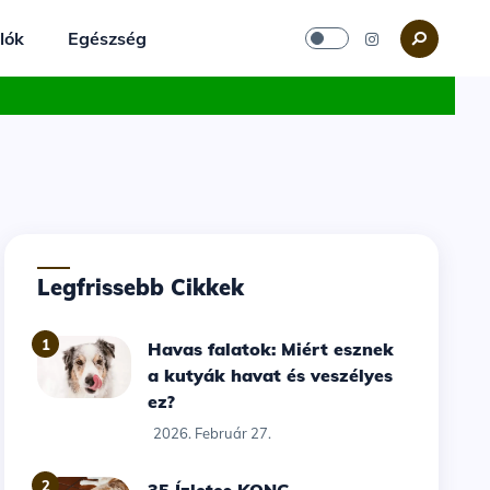
lók
Egészség
Legfrissebb Cikkek
1
Havas falatok: Miért esznek
a kutyák havat és veszélyes
ez?
2026. Február 27.
2