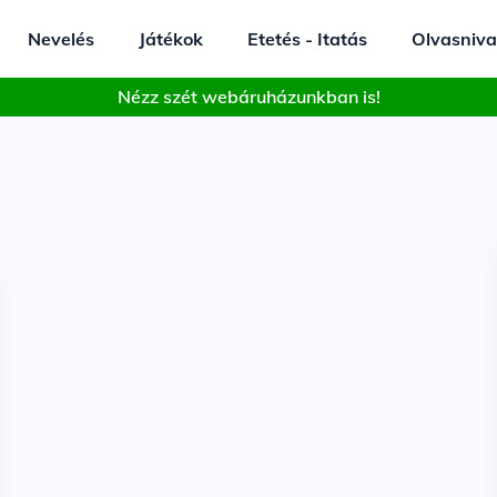
Nevelés
Játékok
Etetés - Itatás
Olvasniva
Nézz szét webáruházunkban is!