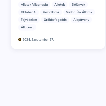
Állatok Világnapja
Állatok
Élőlények
Október 4.
Háziállatok
Vadon Élő Állatok
Fajvédelem
Örökbefogadás
Alapítvány
Állatkert
2024. Szeptember 27.