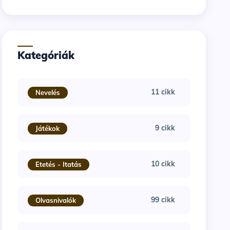
Kategóriák
11 cikk
Nevelés
9 cikk
Játékok
10 cikk
Etetés - Itatás
99 cikk
Olvasnivalók