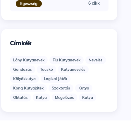
6 cikk
Egészség
Címkék
Lány Kutyanevek
Fiú Kutyanevek
Nevelés
Gondozás
Tacskó
Kutyanevelés
Kölyökkutya
Logikai Játék
Kong Kutyajáték
Szoktatás
Kutya
Oktatás
Kutya
Megelőzés
Kutya