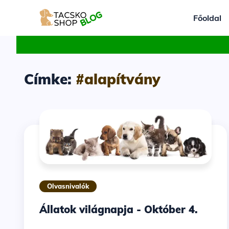
Főoldal
Címke:
#alapítvány
Olvasnivalók
Állatok világnapja - Október 4.