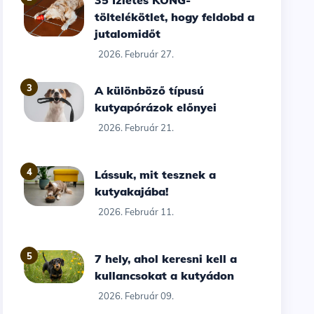
35 Ízletes KONG-
töltelékötlet, hogy feldobd a
jutalomidőt
2026. Február 27.
3
A különböző típusú
kutyapórázok előnyei
2026. Február 21.
4
Lássuk, mit tesznek a
kutyakajába!
2026. Február 11.
5
7 hely, ahol keresni kell a
kullancsokat a kutyádon
2026. Február 09.