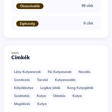
99 cikk
Olvasnivalók
6 cikk
Egészség
Címkék
Lány Kutyanevek
Fiú Kutyanevek
Nevelés
Gondozás
Tacskó
Kutyanevelés
Kölyökkutya
Logikai Játék
Kong Kutyajáték
Szoktatás
Kutya
Oktatás
Kutya
Megelőzés
Kutya