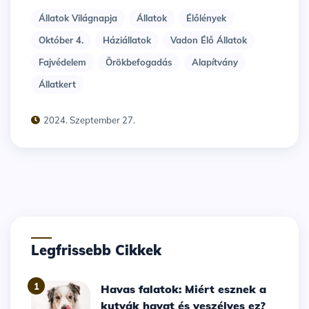
Állatok Világnapja
Állatok
Élőlények
Október 4.
Háziállatok
Vadon Élő Állatok
Fajvédelem
Örökbefogadás
Alapítvány
Állatkert
2024. Szeptember 27.
Legfrissebb Cikkek
1
Havas falatok: Miért esznek a
kutyák havat és veszélyes ez?