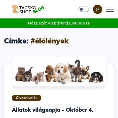
Nézz szét webáruházunkban is!
Címke:
#élőlények
Olvasnivalók
Állatok világnapja - Október 4.