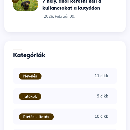
7 hely, ahol keresni kell a
kullancsokat a kutyádon
2026. Február 09.
Kategóriák
11 cikk
Nevelés
9 cikk
Játékok
10 cikk
Etetés - Itatás