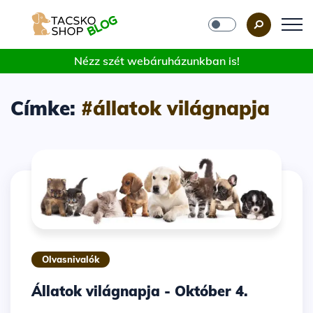
Nézz szét webáruházunkban is!
Címke:
#állatok világnapja
Olvasnivalók
Állatok világnapja - Október 4.