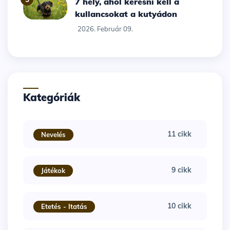
7 hely, ahol keresni kell a
kullancsokat a kutyádon
2026. Február 09.
Kategóriák
11 cikk
Nevelés
9 cikk
Játékok
10 cikk
Etetés - Itatás