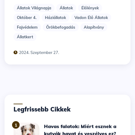
Állatok Világnapja
Állatok
Élőlények
Október 4.
Háziállatok
Vadon Élő Állatok
Fajvédelem
Örökbefogadás
Alapítvány
Állatkert
2024. Szeptember 27.
Legfrissebb Cikkek
1
Havas falatok: Miért esznek a
kutyák havat és veszélyes ez?