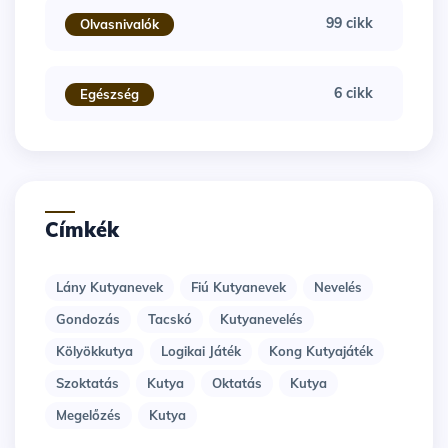
99 cikk
Olvasnivalók
6 cikk
Egészség
Címkék
Lány Kutyanevek
Fiú Kutyanevek
Nevelés
Gondozás
Tacskó
Kutyanevelés
Kölyökkutya
Logikai Játék
Kong Kutyajáték
Szoktatás
Kutya
Oktatás
Kutya
Megelőzés
Kutya