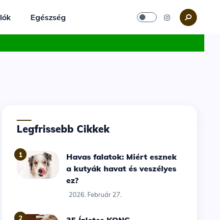
lók
Egészség
Legfrissebb Cikkek
1
Havas falatok: Miért esznek
a kutyák havat és veszélyes
ez?
2026. Február 27.
2