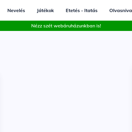
Nevelés
Játékok
Etetés - Itatás
Olvasniva
Nézz szét webáruházunkban is!