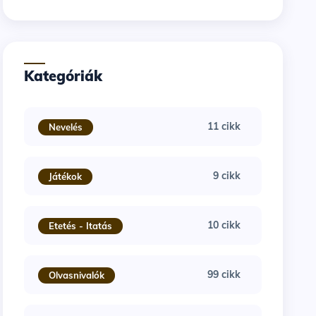
Kategóriák
11 cikk
Nevelés
9 cikk
Játékok
10 cikk
Etetés - Itatás
99 cikk
Olvasnivalók