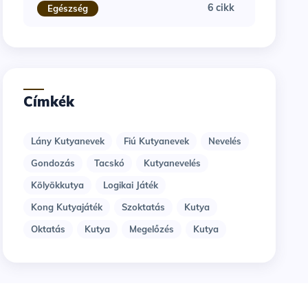
6 cikk
Egészség
Címkék
Lány Kutyanevek
Fiú Kutyanevek
Nevelés
Gondozás
Tacskó
Kutyanevelés
Kölyökkutya
Logikai Játék
Kong Kutyajáték
Szoktatás
Kutya
Oktatás
Kutya
Megelőzés
Kutya