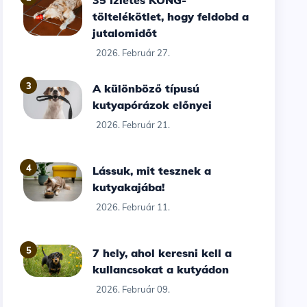
35 Ízletes KONG-
töltelékötlet, hogy feldobd a
jutalomidőt
2026. Február 27.
3
A különböző típusú
kutyapórázok előnyei
2026. Február 21.
4
Lássuk, mit tesznek a
kutyakajába!
2026. Február 11.
5
7 hely, ahol keresni kell a
kullancsokat a kutyádon
2026. Február 09.