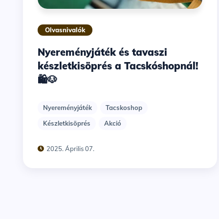
Olvasnivalók
Nyereményjáték és tavaszi
készletkisöprés a Tacskóshopnál!
🛍️🐶
Nyereményjáték
Tacskoshop
Készletkisöprés
Akció
2025. Április 07.