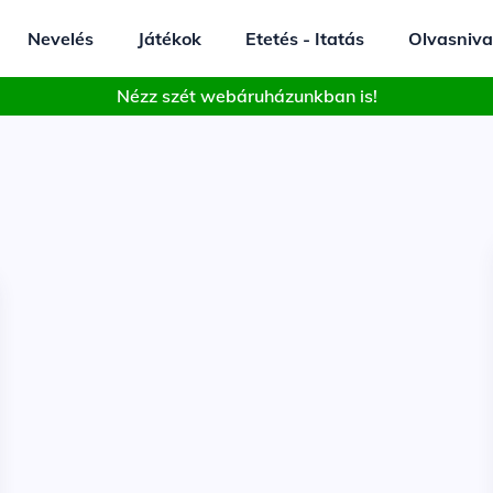
Nevelés
Játékok
Etetés - Itatás
Olvasniva
Nézz szét webáruházunkban is!