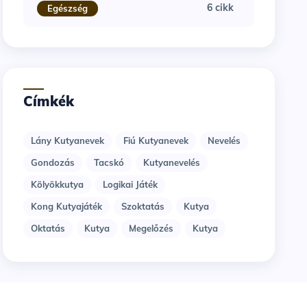
6 cikk
Egészség
Címkék
Lány Kutyanevek
Fiú Kutyanevek
Nevelés
Gondozás
Tacskó
Kutyanevelés
Kölyökkutya
Logikai Játék
Kong Kutyajáték
Szoktatás
Kutya
Oktatás
Kutya
Megelőzés
Kutya