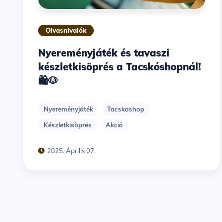
Olvasnivalók
Nyereményjáték és tavaszi
készletkisöprés a Tacskóshopnál!
🛍️🐶
Nyereményjáték
Tacskoshop
Készletkisöprés
Akció
2025. Április 07.