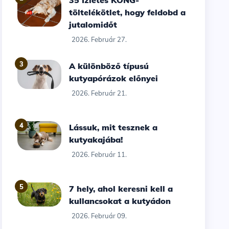
35 Ízletes KONG-
töltelékötlet, hogy feldobd a
jutalomidőt
2026. Február 27.
3
A különböző típusú
kutyapórázok előnyei
2026. Február 21.
4
Lássuk, mit tesznek a
kutyakajába!
2026. Február 11.
5
7 hely, ahol keresni kell a
kullancsokat a kutyádon
2026. Február 09.