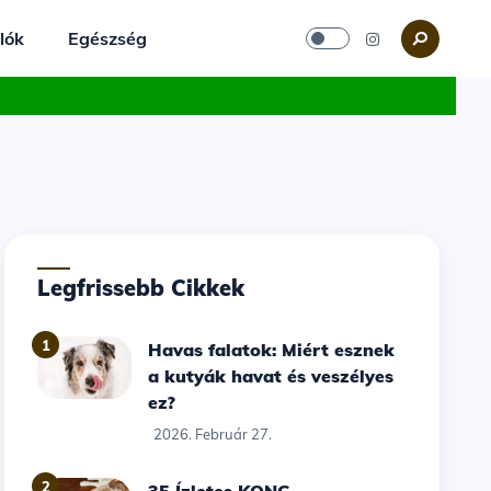
lók
Egészség
Legfrissebb Cikkek
1
Havas falatok: Miért esznek
a kutyák havat és veszélyes
ez?
2026. Február 27.
2