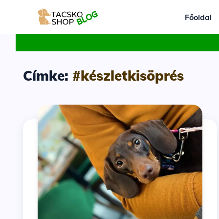
Főoldal
Címke:
#készletkisöprés