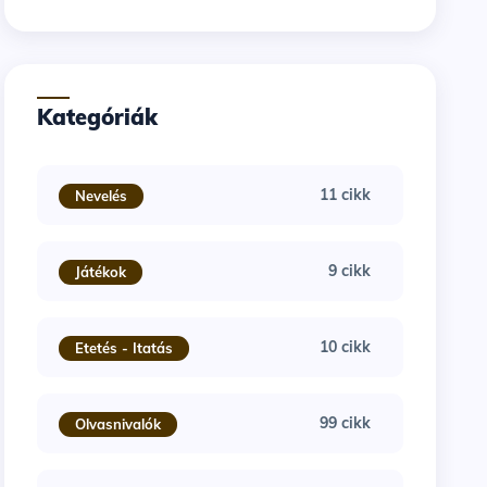
Kategóriák
11 cikk
Nevelés
9 cikk
Játékok
10 cikk
Etetés - Itatás
99 cikk
Olvasnivalók