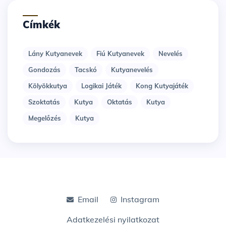
Címkék
Lány Kutyanevek
Fiú Kutyanevek
Nevelés
Gondozás
Tacskó
Kutyanevelés
Kölyökkutya
Logikai Játék
Kong Kutyajáték
Szoktatás
Kutya
Oktatás
Kutya
Megelőzés
Kutya
Email
Instagram
Adatkezelési nyilatkozat