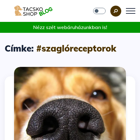
Nézz szét webáruházunkban is!
Címke:
#szaglóreceptorok