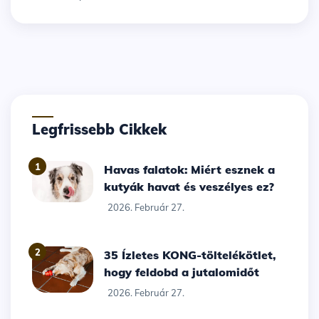
Legfrissebb Cikkek
1
Havas falatok: Miért esznek a
kutyák havat és veszélyes ez?
2026. Február 27.
2
35 Ízletes KONG-töltelékötlet,
hogy feldobd a jutalomidőt
2026. Február 27.