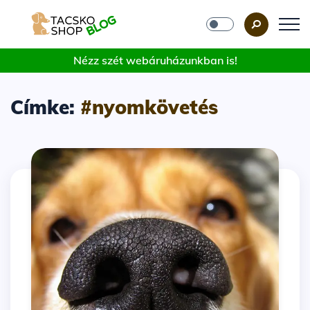
Nézz szét webáruházunkban is!
Címke:
#nyomkövetés