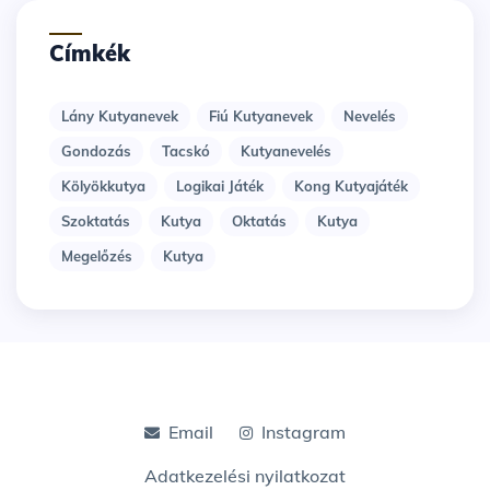
Címkék
Lány Kutyanevek
Fiú Kutyanevek
Nevelés
Gondozás
Tacskó
Kutyanevelés
Kölyökkutya
Logikai Játék
Kong Kutyajáték
Szoktatás
Kutya
Oktatás
Kutya
Megelőzés
Kutya
Email
Instagram
Adatkezelési nyilatkozat