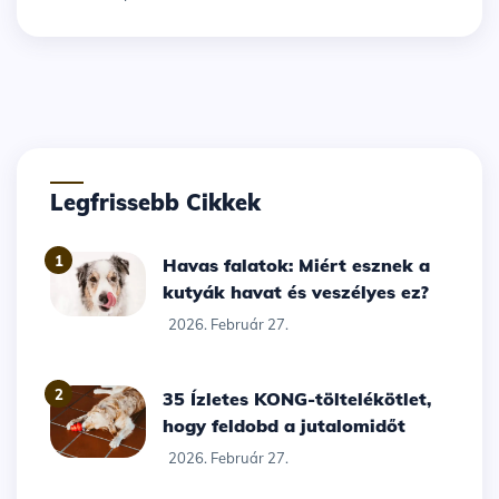
Legfrissebb Cikkek
1
Havas falatok: Miért esznek a
kutyák havat és veszélyes ez?
2026. Február 27.
2
35 Ízletes KONG-töltelékötlet,
hogy feldobd a jutalomidőt
2026. Február 27.