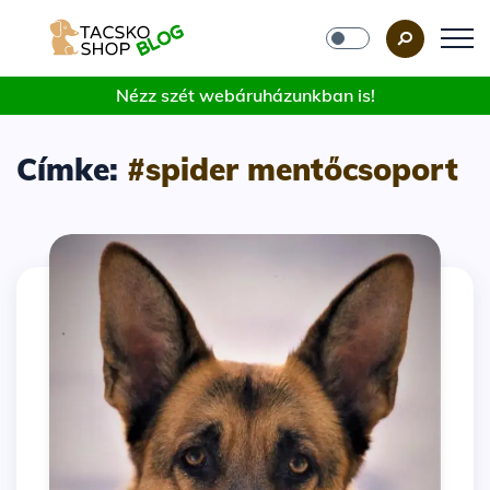
Nézz szét webáruházunkban is!
Címke:
#spider mentőcsoport