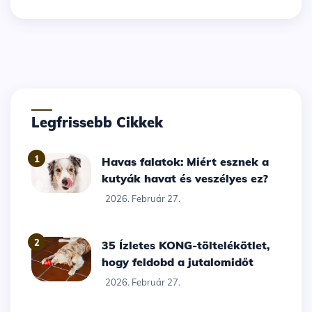
Legfrissebb Cikkek
1
Havas falatok: Miért esznek a
kutyák havat és veszélyes ez?
2026. Február 27.
2
35 Ízletes KONG-töltelékötlet,
hogy feldobd a jutalomidőt
2026. Február 27.