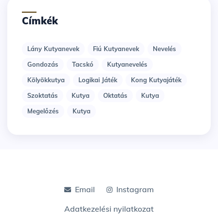
Címkék
Lány Kutyanevek
Fiú Kutyanevek
Nevelés
Gondozás
Tacskó
Kutyanevelés
Kölyökkutya
Logikai Játék
Kong Kutyajáték
Szoktatás
Kutya
Oktatás
Kutya
Megelőzés
Kutya
Email
Instagram
Adatkezelési nyilatkozat