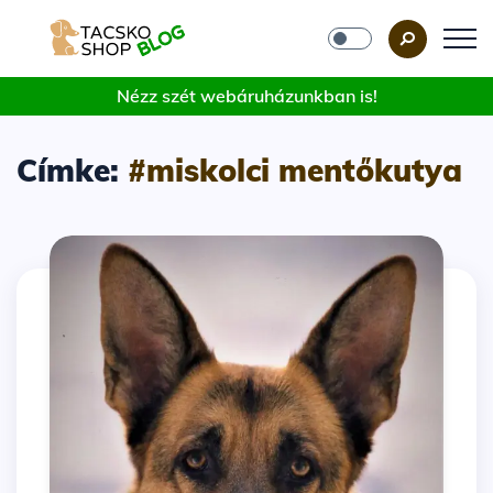
Nézz szét webáruházunkban is!
Címke:
#miskolci mentőkutya