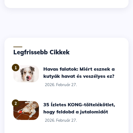
Legfrissebb Cikkek
1
Havas falatok: Miért esznek a
kutyák havat és veszélyes ez?
2026. Február 27.
2
35 Ízletes KONG-töltelékötlet,
hogy feldobd a jutalomidőt
2026. Február 27.