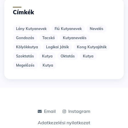
Címkék
Lány Kutyanevek
Fiú Kutyanevek
Nevelés
Gondozás
Tacskó
Kutyanevelés
Kölyökkutya
Logikai Játék
Kong Kutyajáték
Szoktatás
Kutya
Oktatás
Kutya
Megelőzés
Kutya
Email
Instagram
Adatkezelési nyilatkozat