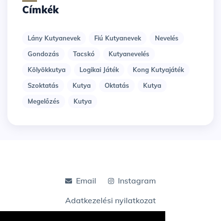
Címkék
Lány Kutyanevek
Fiú Kutyanevek
Nevelés
Gondozás
Tacskó
Kutyanevelés
Kölyökkutya
Logikai Játék
Kong Kutyajáték
Szoktatás
Kutya
Oktatás
Kutya
Megelőzés
Kutya
Email
Instagram
Adatkezelési nyilatkozat