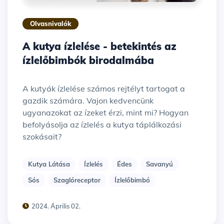
Olvasnivalók
A kutya ízlelése - betekintés az
ízlelőbimbók birodalmába
A kutyák ízlelése számos rejtélyt tartogat a
gazdik számára. Vajon kedvencünk
ugyanazokat az ízeket érzi, mint mi? Hogyan
befolyásolja az ízlelés a kutya táplálkozási
szokásait?
Kutya Látása
Ízlelés
Édes
Savanyú
Sós
Szaglóreceptor
Ízlelőbimbó
2024. Április 02.