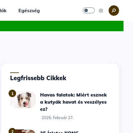
lók
Egészség
Legfrissebb Cikkek
1
Havas falatok: Miért esznek
a kutyák havat és veszélyes
ez?
2026. Február 27.
2