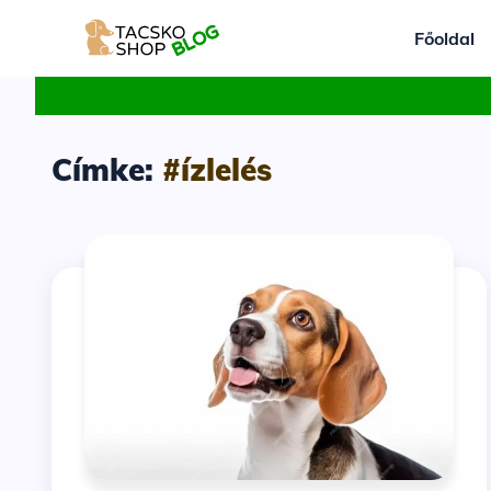
Főoldal
Címke:
#ízlelés