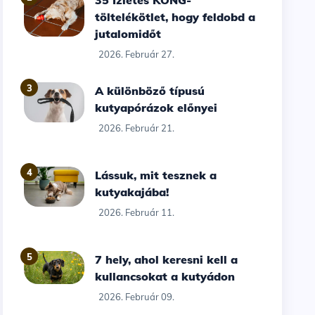
35 Ízletes KONG-
töltelékötlet, hogy feldobd a
jutalomidőt
2026. Február 27.
3
A különböző típusú
kutyapórázok előnyei
2026. Február 21.
4
Lássuk, mit tesznek a
kutyakajába!
2026. Február 11.
5
7 hely, ahol keresni kell a
kullancsokat a kutyádon
2026. Február 09.