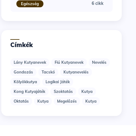
6 cikk
Egészség
Címkék
Lány Kutyanevek
Fiú Kutyanevek
Nevelés
Gondozás
Tacskó
Kutyanevelés
Kölyökkutya
Logikai Játék
Kong Kutyajáték
Szoktatás
Kutya
Oktatás
Kutya
Megelőzés
Kutya