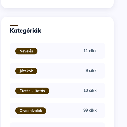
Kategóriák
11 cikk
Nevelés
9 cikk
Játékok
10 cikk
Etetés - Itatás
99 cikk
Olvasnivalók