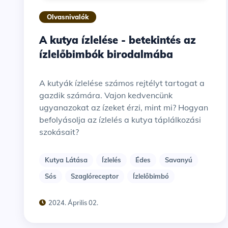
Olvasnivalók
A kutya ízlelése - betekintés az
ízlelőbimbók birodalmába
A kutyák ízlelése számos rejtélyt tartogat a
gazdik számára. Vajon kedvencünk
ugyanazokat az ízeket érzi, mint mi? Hogyan
befolyásolja az ízlelés a kutya táplálkozási
szokásait?
Kutya Látása
Ízlelés
Édes
Savanyú
Sós
Szaglóreceptor
Ízlelőbimbó
2024. Április 02.