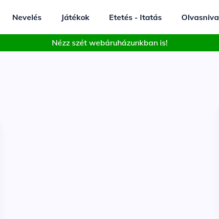
Nevelés
Játékok
Etetés - Itatás
Olvasniva
Nézz szét webáruházunkban is!