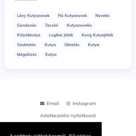
Lány Kutyanevek
Fiú Kutyanevek
Nevelés
Gondozás
Tacskó
Kutyanevelés
Kölyökkutya
Logikai Játék
Kong Kutyajáték
Szoktatás
Kutya
Oktatás
Kutya
Megelőzés
Kutya
Email
Instagram
Adatkezelési nyilatkozat