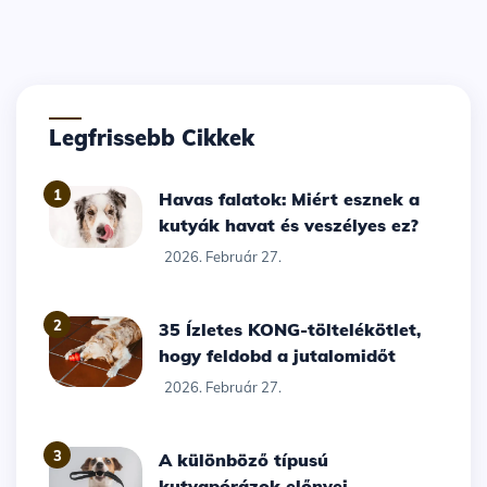
Legfrissebb Cikkek
1
Havas falatok: Miért esznek a
kutyák havat és veszélyes ez?
2026. Február 27.
2
35 Ízletes KONG-töltelékötlet,
hogy feldobd a jutalomidőt
2026. Február 27.
3
A különböző típusú
kutyapórázok előnyei