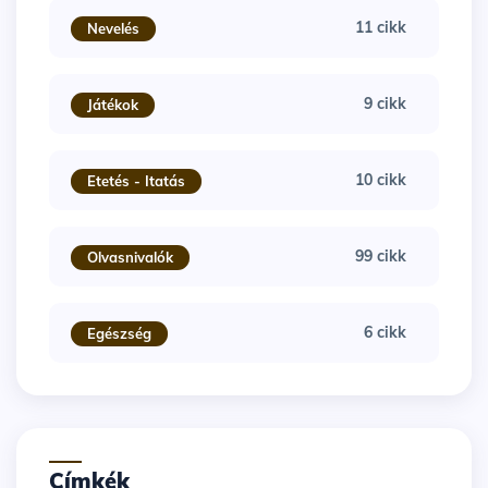
11 cikk
Nevelés
9 cikk
Játékok
10 cikk
Etetés - Itatás
99 cikk
Olvasnivalók
6 cikk
Egészség
Címkék