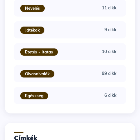
11 cikk
Nevelés
9 cikk
Játékok
10 cikk
Etetés - Itatás
99 cikk
Olvasnivalók
6 cikk
Egészség
Címkék