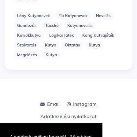
Lány Kutyanevek
Fiú Kutyanevek
Nevelés
Gondozás
Tacskó
Kutyanevelés
Kölyökkutya
Logikai Játék
Kong Kutyajáték
Szoktatás
Kutya
Oktatás
Kutya
Megelőzés
Kutya
Email
Instagram
Adatkezelési nyilatkozat