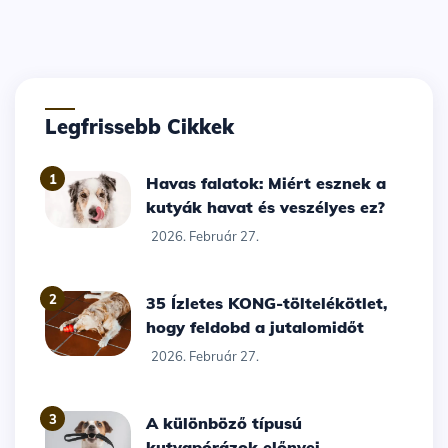
Legfrissebb Cikkek
1
Havas falatok: Miért esznek a
kutyák havat és veszélyes ez?
2026. Február 27.
2
35 Ízletes KONG-töltelékötlet,
hogy feldobd a jutalomidőt
2026. Február 27.
3
A különböző típusú
kutyapórázok előnyei