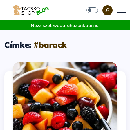
Nézz szét webáruházunkban is!
Címke:
#barack