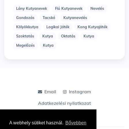
Lány Kutyanevek
Fiú Kutyanevek
Nevelés
Gondozás
Tacskó
Kutyanevelés
Kölyökkutya
Logikai Játék
Kong Kutyajáték
Szoktatás
Kutya
Oktatás
Kutya
Megelőzés
Kutya
Email
Instagram
Adatkezelési nyilatkozat
A webhely sütiket használ.
Bővebben