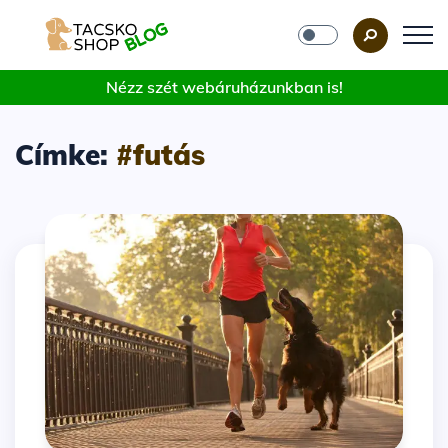
Nézz szét webáruházunkban is!
Címke:
#futás