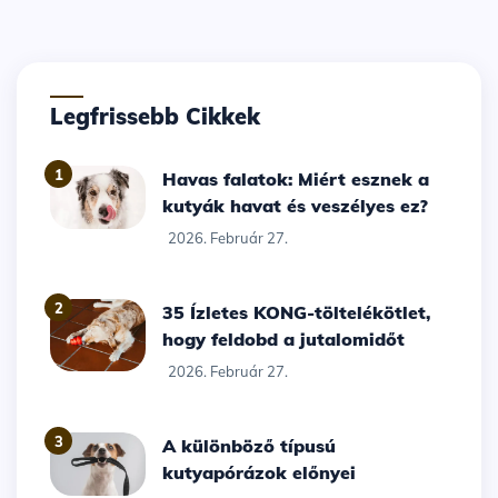
Legfrissebb Cikkek
1
Havas falatok: Miért esznek a
kutyák havat és veszélyes ez?
2026. Február 27.
2
35 Ízletes KONG-töltelékötlet,
hogy feldobd a jutalomidőt
2026. Február 27.
3
A különböző típusú
kutyapórázok előnyei