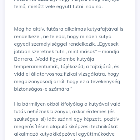
felnő, mielőtt vele együtt futni indulna.
Még ha aktív, futásra alkalmas kutyafajtával is
rendelkezel, ne feledd, hogy minden kutya
egyedi személyiséggel rendelkezik. „Egyesek
jobban szeretnek futni, mint mások” – mondja
Barrera. „Vedd figyelembe kutyája
temperamentumát, tájékozódj a fajtájáról, és
vidd el állatorvoshoz fizikai vizsgálatra, hogy
megbizonyosodj arról, hogy ez a tevékenység
biztonságos-e számára.”
Ha bármilyen okból kifolyólag a kutyával való
futás nehéznek bizonyul, akkor érdemes (és
szükséges is!) időt szánni egy képzett, pozitív
megerősítésen alapuló kiképzési technikákat
alkalmazó kutyakiképzővel együttműködve