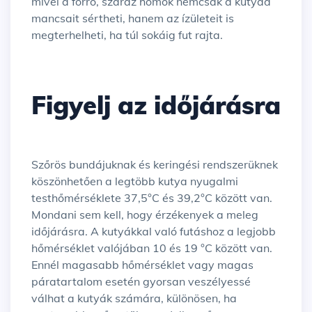
mivel a forró, száraz homok nemcsak a kutyád
mancsait sértheti, hanem az ízületeit is
megterhelheti, ha túl sokáig fut rajta.
Figyelj az időjárásra
Szőrös bundájuknak és keringési rendszerüknek
köszönhetően a legtöbb kutya nyugalmi
testhőmérséklete 37,5°C és 39,2°C között van.
Mondani sem kell, hogy érzékenyek a meleg
időjárásra. A kutyákkal való futáshoz a legjobb
hőmérséklet valójában 10 és 19 °C között van.
Ennél magasabb hőmérséklet vagy magas
páratartalom esetén gyorsan veszélyessé
válhat a kutyák számára, különösen, ha