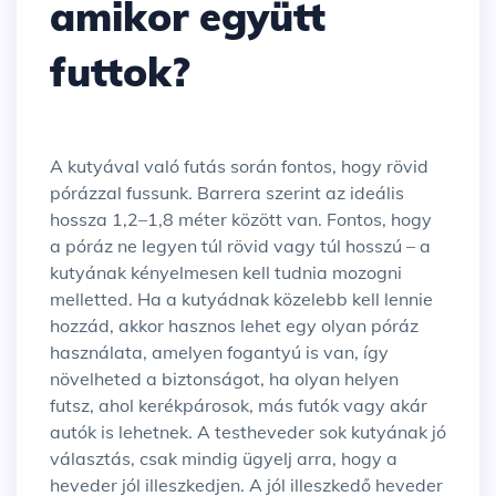
amikor együtt
futtok?
A kutyával való futás során fontos, hogy rövid
pórázzal fussunk. Barrera szerint az ideális
hossza 1,2–1,8 méter között van. Fontos, hogy
a póráz ne legyen túl rövid vagy túl hosszú – a
kutyának kényelmesen kell tudnia mozogni
melletted. Ha a kutyádnak közelebb kell lennie
hozzád, akkor hasznos lehet egy olyan póráz
használata, amelyen fogantyú is van, így
növelheted a biztonságot, ha olyan helyen
futsz, ahol kerékpárosok, más futók vagy akár
autók is lehetnek. A testheveder sok kutyának jó
választás, csak mindig ügyelj arra, hogy a
heveder jól illeszkedjen. A jól illeszkedő heveder