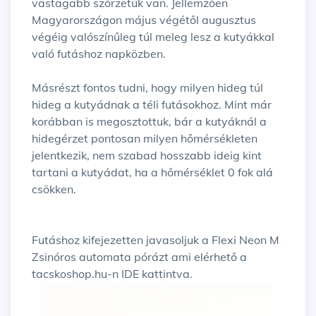
vastagabb szőrzetük van. Jellemzően
Magyarországon május végétől augusztus
végéig valószínűleg túl meleg lesz a kutyákkal
való futáshoz napközben.
Másrészt fontos tudni, hogy milyen hideg túl
hideg a kutyádnak a téli futásokhoz. Mint már
korábban is megosztottuk, bár a kutyáknál a
hidegérzet pontosan milyen hőmérsékleten
jelentkezik, nem szabad hosszabb ideig kint
tartani a kutyádat, ha a hőmérséklet 0 fok alá
csökken.
Futáshoz kifejezetten javasoljuk a Flexi Neon M
Zsinóros automata pórázt ami elérhető a
tacskoshop.hu
-n
IDE
kattintva.