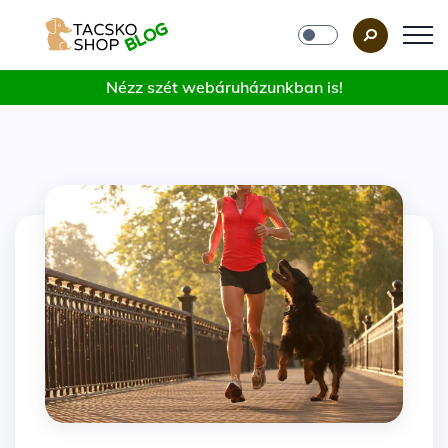
Nézz szét webáruházunkban is!