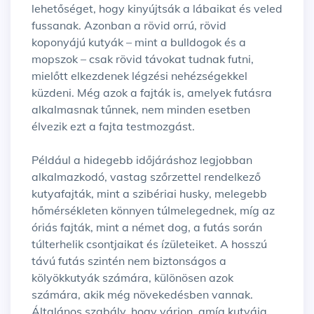
lehetőséget, hogy kinyújtsák a lábaikat és veled
fussanak. Azonban a rövid orrú, rövid
koponyájú kutyák – mint a bulldogok és a
mopszok – csak rövid távokat tudnak futni,
mielőtt elkezdenek légzési nehézségekkel
küzdeni. Még azok a fajták is, amelyek futásra
alkalmasnak tűnnek, nem minden esetben
élvezik ezt a fajta testmozgást.
Például a hidegebb időjáráshoz legjobban
alkalmazkodó, vastag szőrzettel rendelkező
kutyafajták, mint a szibériai husky, melegebb
hőmérsékleten könnyen túlmelegednek, míg az
óriás fajták, mint a német dog, a futás során
túlterhelik csontjaikat és ízületeiket. A hosszú
távú futás szintén nem biztonságos a
kölyökkutyák számára, különösen azok
számára, akik még növekedésben vannak.
Általános szabály, hogy várjon, amíg kutyája