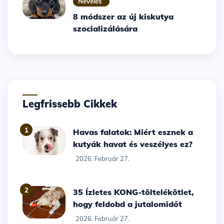
Nevelés
8 módszer az új kiskutya
szocializálására
Legfrissebb Cikkek
1
Havas falatok: Miért esznek a
kutyák havat és veszélyes ez?
2026. Február 27.
2
35 Ízletes KONG-töltelékötlet,
hogy feldobd a jutalomidőt
2026. Február 27.