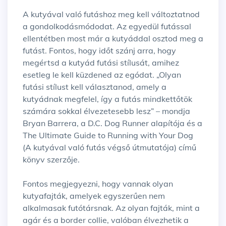
A kutyával való futáshoz meg kell változtatnod
a gondolkodásmódodat. Az egyedül futással
ellentétben most már a kutyáddal osztod meg a
futást. Fontos, hogy időt szánj arra, hogy
megértsd a kutyád futási stílusát, amihez
esetleg le kell küzdened az egódat. „Olyan
futási stílust kell választanod, amely a
kutyádnak megfelel, így a futás mindkettőtök
számára sokkal élvezetesebb lesz” – mondja
Bryan Barrera, a D.C. Dog Runner alapítója és a
The Ultimate Guide to Running with Your Dog
(A kutyával való futás végső útmutatója) című
könyv szerzője.
Fontos megjegyezni, hogy vannak olyan
kutyafajták, amelyek egyszerűen nem
alkalmasak futótársnak. Az olyan fajták, mint a
agár és a border collie, valóban élvezhetik a