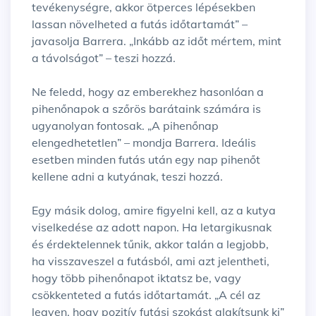
tevékenységre, akkor ötperces lépésekben
lassan növelheted a futás időtartamát” –
javasolja Barrera. „Inkább az időt mértem, mint
a távolságot” – teszi hozzá.
Ne feledd, hogy az emberekhez hasonlóan a
pihenőnapok a szőrös barátaink számára is
ugyanolyan fontosak. „A pihenőnap
elengedhetetlen” – mondja Barrera. Ideális
esetben minden futás után egy nap pihenőt
kellene adni a kutyának, teszi hozzá.
Egy másik dolog, amire figyelni kell, az a kutya
viselkedése az adott napon. Ha letargikusnak
és érdektelennek tűnik, akkor talán a legjobb,
ha visszaveszel a futásból, ami azt jelentheti,
hogy több pihenőnapot iktatsz be, vagy
csökkenteted a futás időtartamát. „A cél az
legyen, hogy pozitív futási szokást alakítsunk ki”