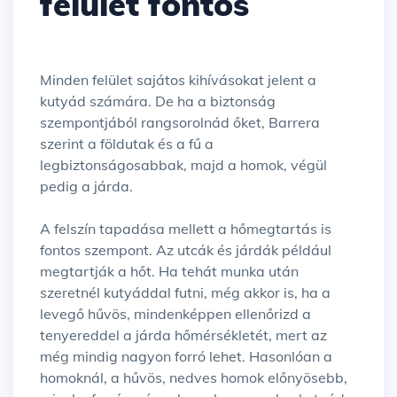
felület fontos
Minden felület sajátos kihívásokat jelent a
kutyád számára. De ha a biztonság
szempontjából rangsorolnád őket, Barrera
szerint a földutak és a fű a
legbiztonságosabbak, majd a homok, végül
pedig a járda.
A felszín tapadása mellett a hőmegtartás is
fontos szempont. Az utcák és járdák például
megtartják a hőt. Ha tehát munka után
szeretnél kutyáddal futni, még akkor is, ha a
levegő hűvös, mindenképpen ellenőrizd a
tenyereddel a járda hőmérsékletét, mert az
még mindig nagyon forró lehet. Hasonlóan a
homoknál, a hűvös, nedves homok előnyösebb,