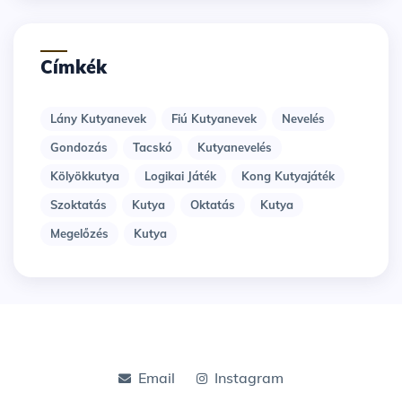
Címkék
Lány Kutyanevek
Fiú Kutyanevek
Nevelés
Gondozás
Tacskó
Kutyanevelés
Kölyökkutya
Logikai Játék
Kong Kutyajáték
Szoktatás
Kutya
Oktatás
Kutya
Megelőzés
Kutya
Email
Instagram