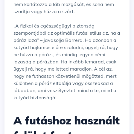
nem korlátozza a láb mozgását, és soha nem
szorítja vagy húzza a szőrt.
„A fizikai és egészségügyi biztonság
szempontjából az optimális futási stílus az, ha a
póráz laza” – javasolja Barrera. Ha azonban a
kutyád hajlamos előre szaladni, ügyelj rá, hogy
ne húzza a pórázt, és mindig legyen némi
lazaság a pórázban. Ha inkább lemarad, csak
ügyelj rá, hogy melletted maradjon. A cél az,
hogy ne futhasson közvetlenül mögötted, mert
különben a póráz eltalálja vagy összeakad a
lábadban, ami veszélyezteti mind a te, mind a
kutyád biztonságát.
A futáshoz használt