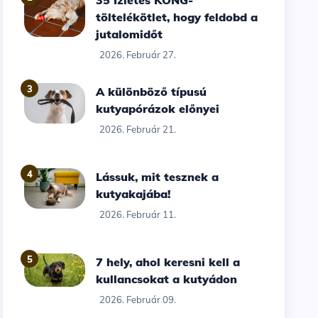
35 Ízletes KONG-
töltelékötlet, hogy feldobd a
jutalomidőt
2026. Február 27.
3
A különböző típusú
kutyapórázok előnyei
2026. Február 21.
4
Lássuk, mit tesznek a
kutyakajába!
2026. Február 11.
5
7 hely, ahol keresni kell a
kullancsokat a kutyádon
2026. Február 09.