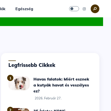
lók
Egészség
Legfrissebb Cikkek
1
Havas falatok: Miért esznek
a kutyák havat és veszélyes
ez?
2026. Február 27.
2