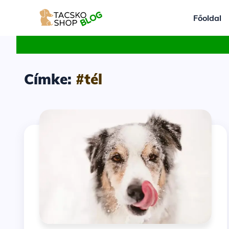
Főoldal
Címke:
#tél