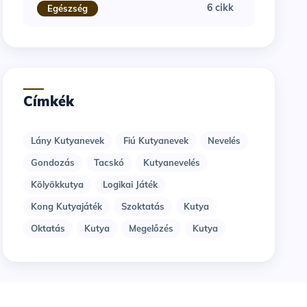
6 cikk
Egészség
Címkék
Lány Kutyanevek
Fiú Kutyanevek
Nevelés
Gondozás
Tacskó
Kutyanevelés
Kölyökkutya
Logikai Játék
Kong Kutyajáték
Szoktatás
Kutya
Oktatás
Kutya
Megelőzés
Kutya