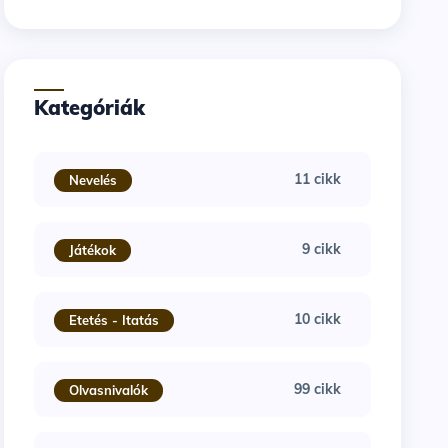
Kategóriák
11 cikk
Nevelés
9 cikk
Játékok
10 cikk
Etetés - Itatás
99 cikk
Olvasnivalók