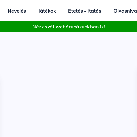
Nevelés
Játékok
Etetés - Itatás
Olvasniva
Nézz szét webáruházunkban is!