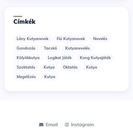
Címkék
Lány Kutyanevek
Fiú Kutyanevek
Nevelés
Gondozás
Tacskó
Kutyanevelés
Kölyökkutya
Logikai Játék
Kong Kutyajáték
Szoktatás
Kutya
Oktatás
Kutya
Megelőzés
Kutya
Email
Instagram