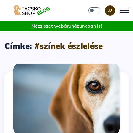
Nézz szét webáruházunkban is!
Címke:
#színek észlelése