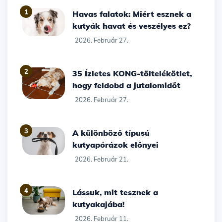
1
Havas falatok: Miért esznek a
kutyák havat és veszélyes ez?
2026. Február 27.
2
35 Ízletes KONG-töltelékötlet,
hogy feldobd a jutalomidőt
2026. Február 27.
3
A különböző típusú
kutyapórázok előnyei
2026. Február 21.
4
Lássuk, mit tesznek a
kutyakajába!
2026. Február 11.