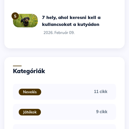
5
7 hely, ahol keresni kell a
kullancsokat a kutyádon
2026. Február 09.
Kategóriák
11 cikk
Nevelés
9 cikk
Játékok