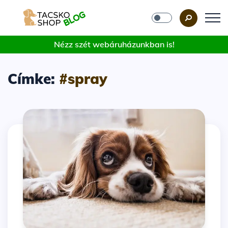
Nézz szét webáruházunkban is!
Címke:
#spray