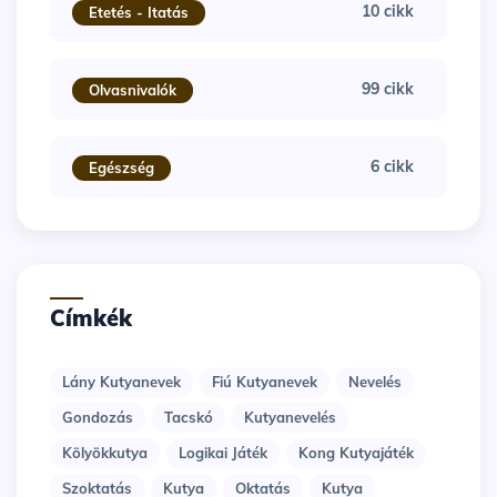
10 cikk
Etetés - Itatás
99 cikk
Olvasnivalók
6 cikk
Egészség
Címkék
Lány Kutyanevek
Fiú Kutyanevek
Nevelés
Gondozás
Tacskó
Kutyanevelés
Kölyökkutya
Logikai Játék
Kong Kutyajáték
Szoktatás
Kutya
Oktatás
Kutya