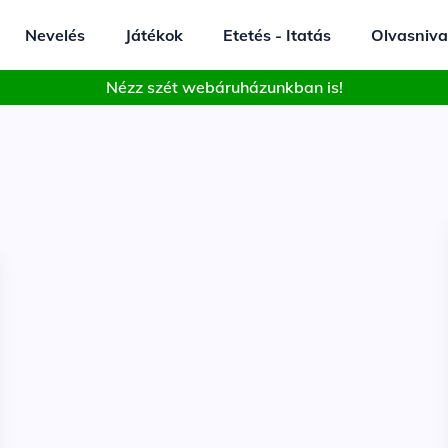
Nevelés
Játékok
Etetés - Itatás
Olvasniva
Nézz szét webáruházunkban is!