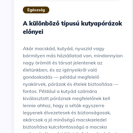
Egészség
A különböző típusú kutyapórázok
előnyei
Akár macskád, kutyád, nyuszid vagy
bármilyen más háziállatod van, mindannyian
nagy örömöt és társat jelentenek az
életünkben, és az igényeikről való
gondoskodás — például megfelelő
nyakörvek, pórázok és ételek biztosítása —
fontos. Például a kutyád számára
kiválasztott póráznak megfelelőnek kell
lennie ahhoz, hogy a séták egyszerre
legyenek élvezetesek és biztonságosak,
akárcsak a jó minőségű macskaeledel
biztosítása kulcsfontosságú a macska