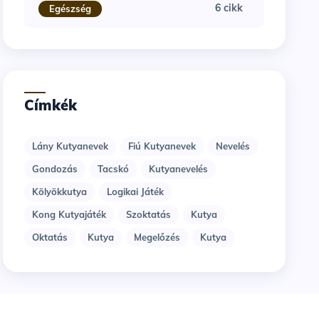
6 cikk
Egészség
Címkék
Lány Kutyanevek
Fiú Kutyanevek
Nevelés
Gondozás
Tacskó
Kutyanevelés
Kölyökkutya
Logikai Játék
Kong Kutyajáték
Szoktatás
Kutya
Oktatás
Kutya
Megelőzés
Kutya