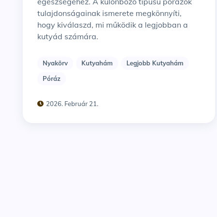
egészségéhez. A különböző típusú pórázok
tulajdonságainak ismerete megkönnyíti,
hogy kiválaszd, mi működik a legjobban a
kutyád számára.
Nyakörv
Kutyahám
Legjobb Kutyahám
Póráz
2026. Február 21.