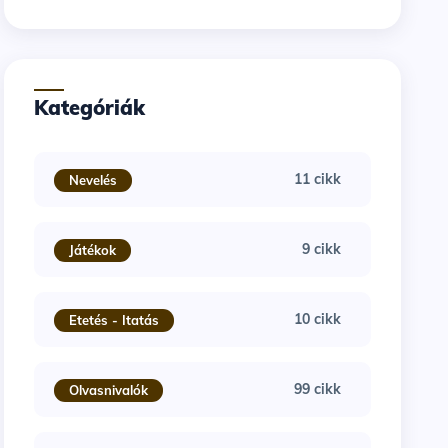
Kategóriák
11 cikk
Nevelés
9 cikk
Játékok
10 cikk
Etetés - Itatás
99 cikk
Olvasnivalók