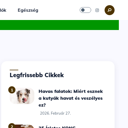
lók
Egészség
Legfrissebb Cikkek
1
Havas falatok: Miért esznek
a kutyák havat és veszélyes
ez?
2026. Február 27.
2