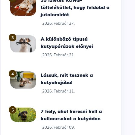
35 Ízletes KONG-
töltelékötlet, hogy feldobd a
jutalomidőt
2026. Február 27.
3
A különböző típusú
kutyapórázok előnyei
2026. Február 21.
4
Lássuk, mit tesznek a
kutyakajába!
2026. Február 11.
5
7 hely, ahol keresni kell a
kullancsokat a kutyádon
2026. Február 09.