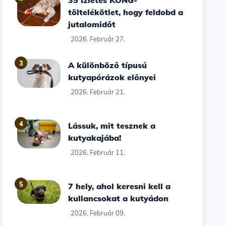
35 Ízletes KONG-
töltelékötlet, hogy feldobd a
jutalomidőt
2026. Február 27.
3
A különböző típusú
kutyapórázok előnyei
2026. Február 21.
4
Lássuk, mit tesznek a
kutyakajába!
2026. Február 11.
5
7 hely, ahol keresni kell a
kullancsokat a kutyádon
2026. Február 09.