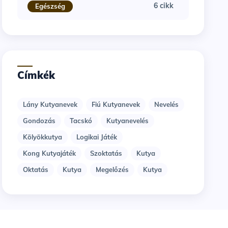
6 cikk
Egészség
Címkék
Lány Kutyanevek
Fiú Kutyanevek
Nevelés
Gondozás
Tacskó
Kutyanevelés
Kölyökkutya
Logikai Játék
Kong Kutyajáték
Szoktatás
Kutya
Oktatás
Kutya
Megelőzés
Kutya