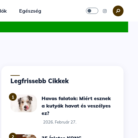
lók
Egészség
Legfrissebb Cikkek
1
Havas falatok: Miért esznek
a kutyák havat és veszélyes
ez?
2026. Február 27.
2