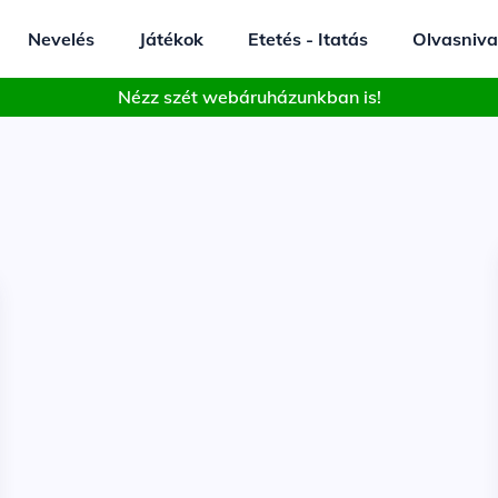
Nevelés
Játékok
Etetés - Itatás
Olvasniva
Nézz szét webáruházunkban is!