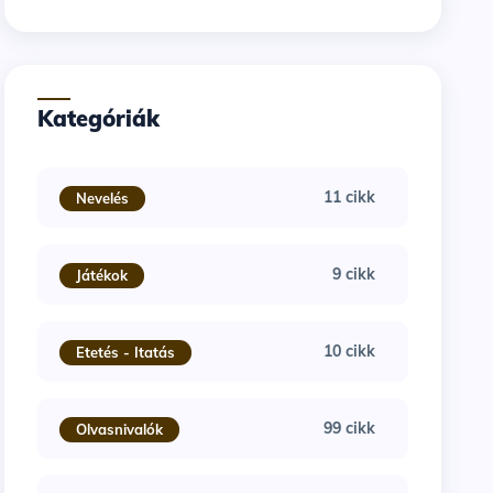
Kategóriák
11 cikk
Nevelés
9 cikk
Játékok
10 cikk
Etetés - Itatás
99 cikk
Olvasnivalók