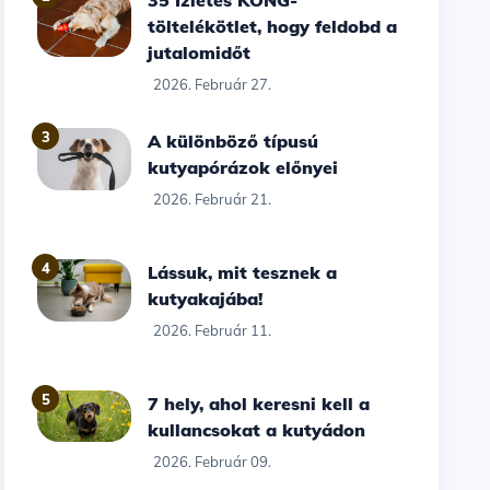
35 Ízletes KONG-
töltelékötlet, hogy feldobd a
jutalomidőt
2026. Február 27.
3
A különböző típusú
kutyapórázok előnyei
2026. Február 21.
4
Lássuk, mit tesznek a
kutyakajába!
2026. Február 11.
5
7 hely, ahol keresni kell a
kullancsokat a kutyádon
2026. Február 09.