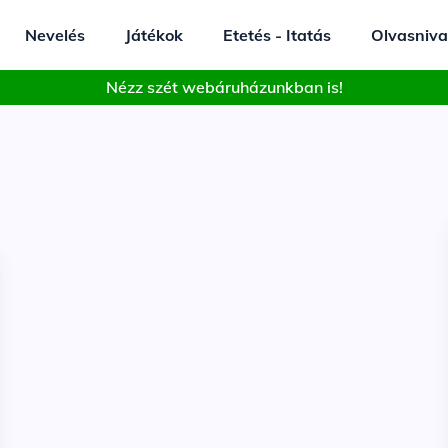
Nevelés
Játékok
Etetés - Itatás
Olvasniva
Nézz szét webáruházunkban is!