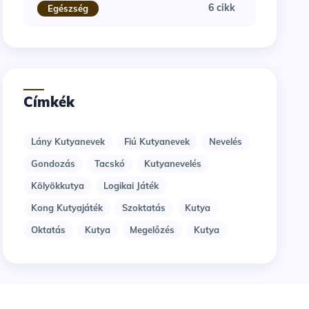
6 cikk
Egészség
Címkék
Lány Kutyanevek
Fiú Kutyanevek
Nevelés
Gondozás
Tacskó
Kutyanevelés
Kölyökkutya
Logikai Játék
Kong Kutyajáték
Szoktatás
Kutya
Oktatás
Kutya
Megelőzés
Kutya