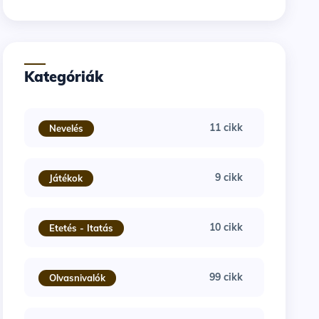
Kategóriák
11 cikk
Nevelés
9 cikk
Játékok
10 cikk
Etetés - Itatás
99 cikk
Olvasnivalók