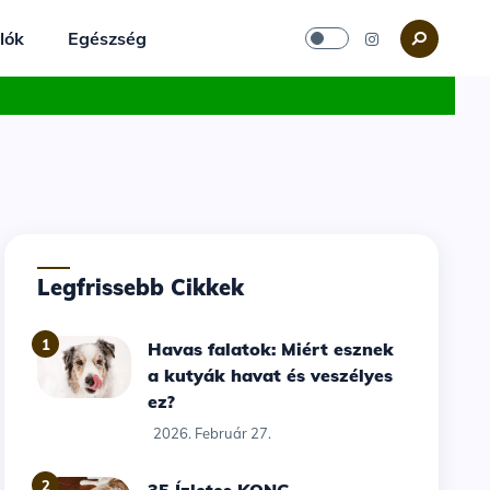
lók
Egészség
Legfrissebb Cikkek
1
Havas falatok: Miért esznek
a kutyák havat és veszélyes
ez?
2026. Február 27.
2