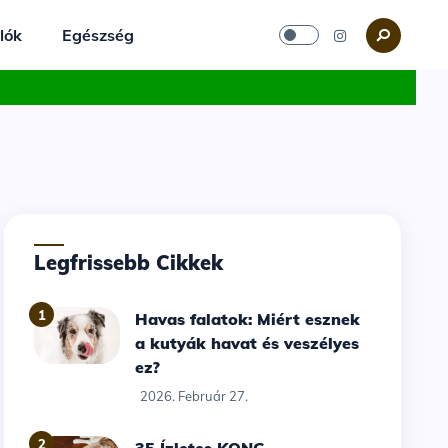
lók
Egészség
Legfrissebb Cikkek
1
Havas falatok: Miért esznek
a kutyák havat és veszélyes
ez?
2026. Február 27.
2