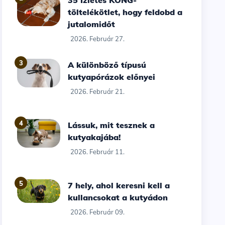
35 Ízletes KONG-
töltelékötlet, hogy feldobd a
jutalomidőt
2026. Február 27.
3
A különböző típusú
kutyapórázok előnyei
2026. Február 21.
4
Lássuk, mit tesznek a
kutyakajába!
2026. Február 11.
5
7 hely, ahol keresni kell a
kullancsokat a kutyádon
2026. Február 09.