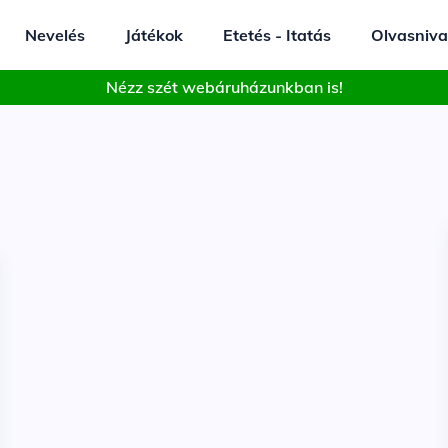
Nevelés
Játékok
Etetés - Itatás
Olvasniva
Nézz szét webáruházunkban is!