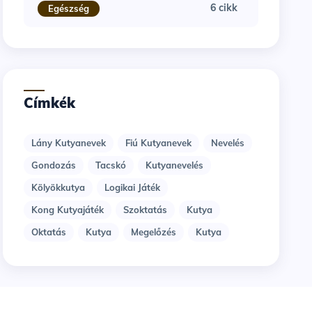
6 cikk
Egészség
Címkék
Lány Kutyanevek
Fiú Kutyanevek
Nevelés
Gondozás
Tacskó
Kutyanevelés
Kölyökkutya
Logikai Játék
Kong Kutyajáték
Szoktatás
Kutya
Oktatás
Kutya
Megelőzés
Kutya