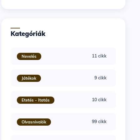
Kategóriák
11 cikk
Nevelés
9 cikk
Játékok
10 cikk
Etetés - Itatás
99 cikk
Olvasnivalók