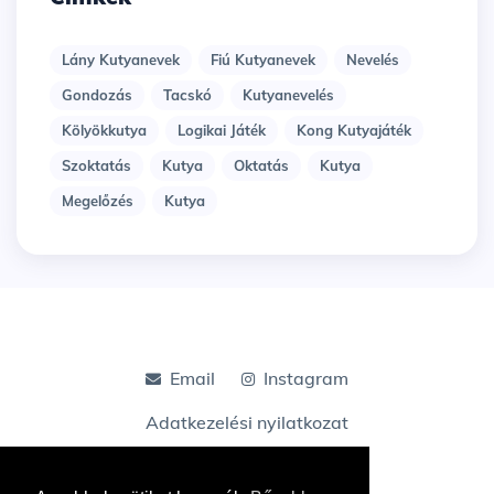
Lány Kutyanevek
Fiú Kutyanevek
Nevelés
Gondozás
Tacskó
Kutyanevelés
Kölyökkutya
Logikai Játék
Kong Kutyajáték
Szoktatás
Kutya
Oktatás
Kutya
Megelőzés
Kutya
Email
Instagram
Adatkezelési nyilatkozat