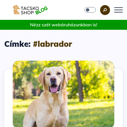
Nézz szét webáruházunkban is!
Címke:
#labrador