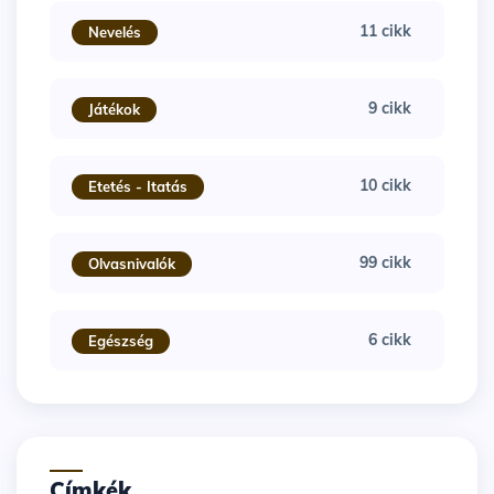
11 cikk
Nevelés
9 cikk
Játékok
10 cikk
Etetés - Itatás
99 cikk
Olvasnivalók
6 cikk
Egészség
Címkék