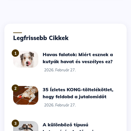
Legfrissebb Cikkek
1
Havas falatok: Miért esznek a
kutyák havat és veszélyes ez?
2026. Február 27.
2
35 Ízletes KONG-töltelékötlet,
hogy feldobd a jutalomidőt
2026. Február 27.
3
A különböző típusú