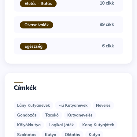
10 cikk
Etetés - Itatás
99 cikk
Olvasnivalók
6 cikk
Egészség
Címkék
Lány Kutyanevek
Fiú Kutyanevek
Nevelés
Gondozás
Tacskó
Kutyanevelés
Kölyökkutya
Logikai Játék
Kong Kutyajáték
Szoktatás
Kutya
Oktatás
Kutya