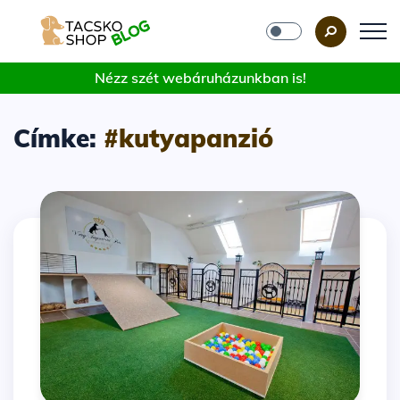
Nézz szét webáruházunkban is!
Címke:
#kutyapanzió