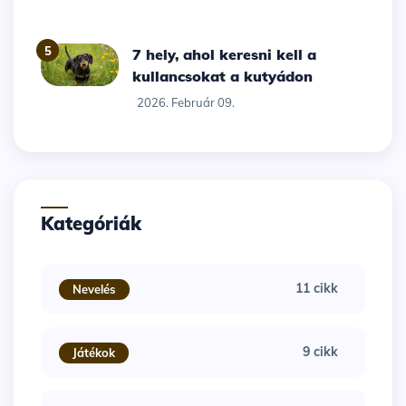
5
7 hely, ahol keresni kell a
kullancsokat a kutyádon
2026. Február 09.
Kategóriák
11 cikk
Nevelés
9 cikk
Játékok