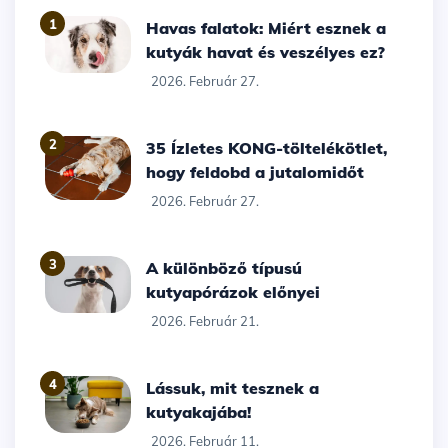
1
Havas falatok: Miért esznek a
kutyák havat és veszélyes ez?
2026. Február 27.
2
35 Ízletes KONG-töltelékötlet,
hogy feldobd a jutalomidőt
2026. Február 27.
3
A különböző típusú
kutyapórázok előnyei
2026. Február 21.
4
Lássuk, mit tesznek a
kutyakajába!
2026. Február 11.