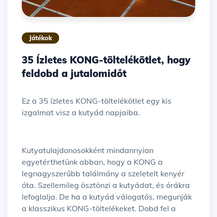
Játékok
35 Ízletes KONG-töltelékötlet, hogy
feldobd a jutalomidőt
Ez a 35 ízletes KONG-töltelékötlet egy kis
izgalmat visz a kutyád napjaiba.
Kutyatulajdonosokként mindannyian
egyetérthetünk abban, hogy a KONG a
legnagyszerűbb találmány a szeletelt kenyér
óta. Szellemileg ösztönzi a kutyádat, és órákra
lefoglalja. De ha a kutyád válogatós, megunják
a klasszikus KONG-töltelékeket. Dobd fel a