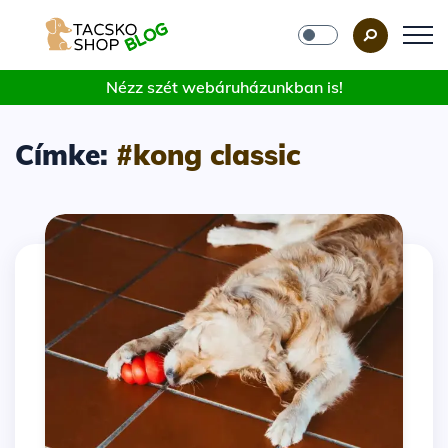
Nézz szét webáruházunkban is!
Címke:
#kong classic