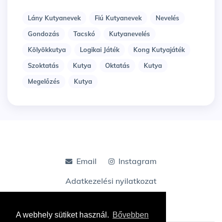
Lány Kutyanevek
Fiú Kutyanevek
Nevelés
Gondozás
Tacskó
Kutyanevelés
Kölyökkutya
Logikai Játék
Kong Kutyajáték
Szoktatás
Kutya
Oktatás
Kutya
Megelőzés
Kutya
Email
Instagram
Adatkezelési nyilatkozat
A webhely sütiket használ.
Bővebben