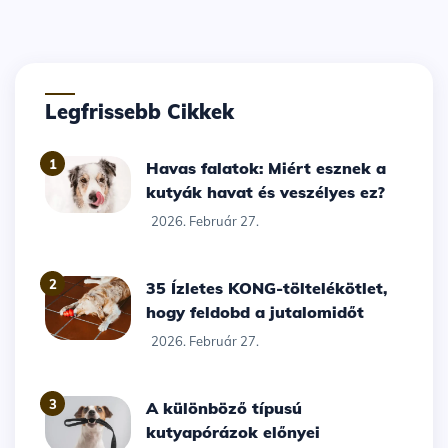
Legfrissebb Cikkek
1
Havas falatok: Miért esznek a
kutyák havat és veszélyes ez?
2026. Február 27.
2
35 Ízletes KONG-töltelékötlet,
hogy feldobd a jutalomidőt
2026. Február 27.
3
A különböző típusú
kutyapórázok előnyei