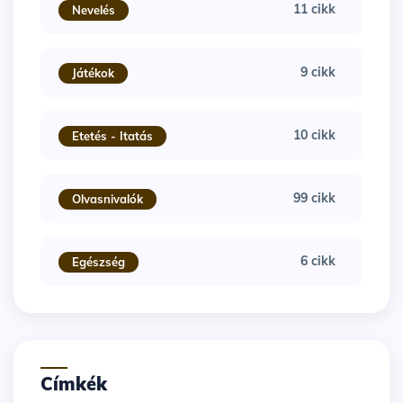
11 cikk
Nevelés
9 cikk
Játékok
10 cikk
Etetés - Itatás
99 cikk
Olvasnivalók
6 cikk
Egészség
Címkék