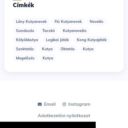
Címkék
Lány Kutyanevek
Fiú Kutyanevek
Nevelés
Gondozás
Tacskó
Kutyanevelés
Kölyökkutya
Logikai Játék
Kong Kutyajáték
Szoktatás
Kutya
Oktatás
Kutya
Megelőzés
Kutya
Email
Instagram
Adatkezelési nyilatkozat