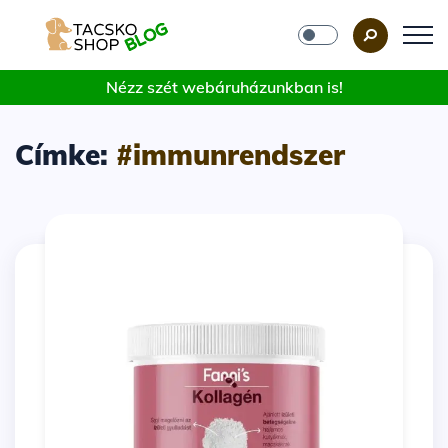
Nézz szét webáruházunkban is!
Címke:
#immunrendszer