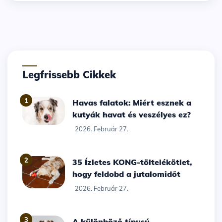
Legfrissebb Cikkek
1
Havas falatok: Miért esznek a
kutyák havat és veszélyes ez?
2026. Február 27.
2
35 Ízletes KONG-töltelékötlet,
hogy feldobd a jutalomidőt
2026. Február 27.
3
A különböző típusú