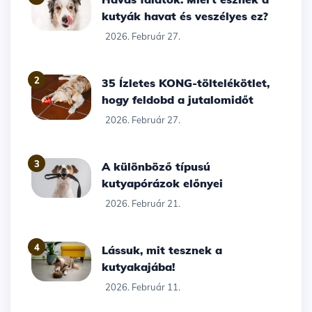
kutyák havat és veszélyes ez?
2026. Február 27.
2
35 Ízletes KONG-töltelékötlet,
hogy feldobd a jutalomidőt
2026. Február 27.
3
A különböző típusú
kutyapórázok előnyei
2026. Február 21.
4
Lássuk, mit tesznek a
kutyakajába!
2026. Február 11.