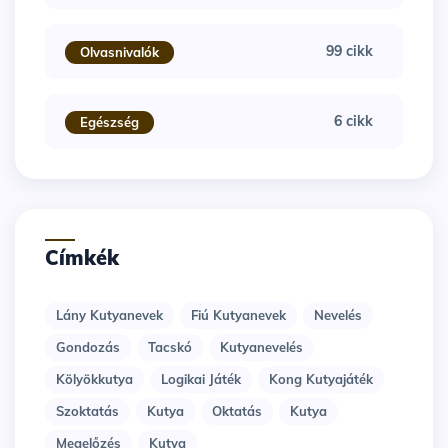
99 cikk
Olvasnivalók
6 cikk
Egészség
Címkék
Lány Kutyanevek
Fiú Kutyanevek
Nevelés
Gondozás
Tacskó
Kutyanevelés
Kölyökkutya
Logikai Játék
Kong Kutyajáték
Szoktatás
Kutya
Oktatás
Kutya
Megelőzés
Kutya