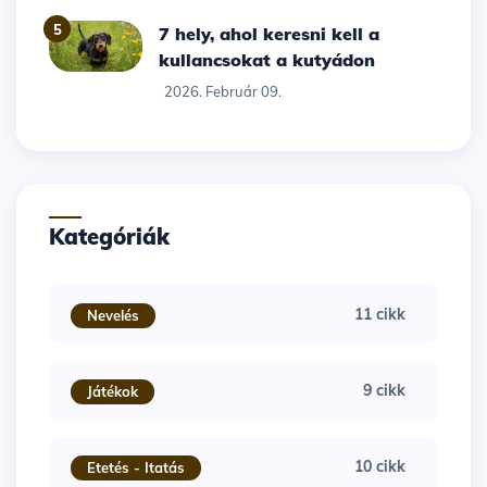
5
7 hely, ahol keresni kell a
kullancsokat a kutyádon
2026. Február 09.
Kategóriák
11 cikk
Nevelés
9 cikk
Játékok
10 cikk
Etetés - Itatás