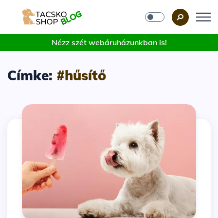
Nézz szét webáruházunkban is!
Címke:
#hűsítő