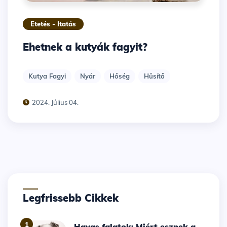
Etetés - Itatás
Ehetnek a kutyák fagyit?
Kutya Fagyi
Nyár
Hőség
Hűsítő
2024. Július 04.
Legfrissebb Cikkek
1
Havas falatok: Miért esznek a