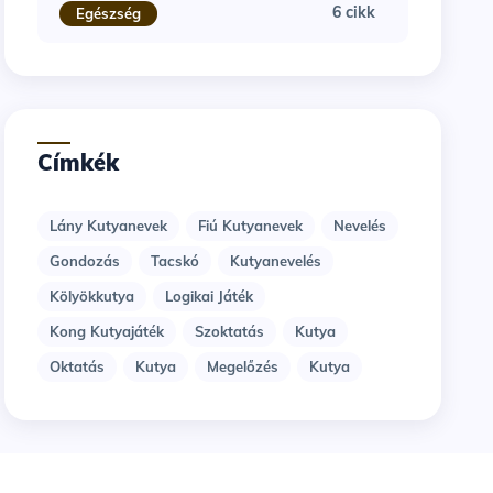
6 cikk
Egészség
Címkék
Lány Kutyanevek
Fiú Kutyanevek
Nevelés
Gondozás
Tacskó
Kutyanevelés
Kölyökkutya
Logikai Játék
Kong Kutyajáték
Szoktatás
Kutya
Oktatás
Kutya
Megelőzés
Kutya