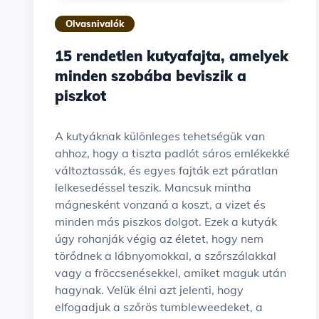
Olvasnivalók
15 rendetlen kutyafajta, amelyek
minden szobába beviszik a
piszkot
A kutyáknak különleges tehetségük van
ahhoz, hogy a tiszta padlót sáros emlékekké
változtassák, és egyes fajták ezt páratlan
lelkesedéssel teszik. Mancsuk mintha
mágnesként vonzaná a koszt, a vizet és
minden más piszkos dolgot. Ezek a kutyák
úgy rohanják végig az életet, hogy nem
törődnek a lábnyomokkal, a szőrszálakkal
vagy a fröccsenésekkel, amiket maguk után
hagynak. Velük élni azt jelenti, hogy
elfogadjuk a szőrös tumbleweedeket, a