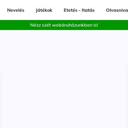
Nevelés
Játékok
Etetés - Itatás
Olvasniva
Nézz szét webáruházunkban is!