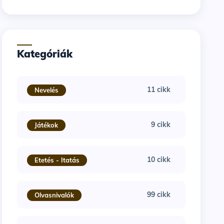
Kategóriák
11 cikk
Nevelés
9 cikk
Játékok
10 cikk
Etetés - Itatás
99 cikk
Olvasnivalók