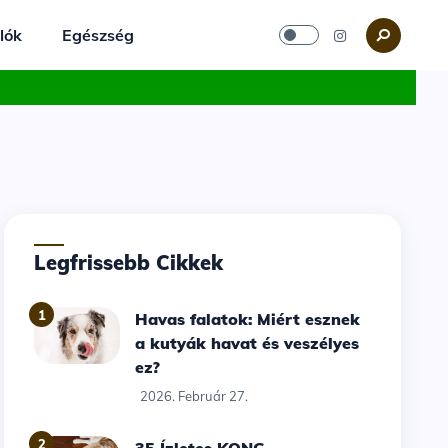
lók
Egészség
Legfrissebb Cikkek
1
Havas falatok: Miért esznek
a kutyák havat és veszélyes
ez?
2026. Február 27.
2