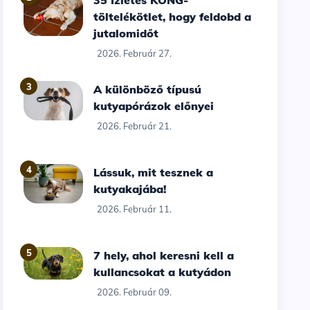
35 Ízletes KONG-
töltelékötlet, hogy feldobd a
jutalomidőt
2026. Február 27.
3
A különböző típusú
kutyapórázok előnyei
2026. Február 21.
4
Lássuk, mit tesznek a
kutyakajába!
2026. Február 11.
5
7 hely, ahol keresni kell a
kullancsokat a kutyádon
2026. Február 09.