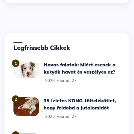
Legfrissebb Cikkek
1
Havas falatok: Miért esznek a
kutyák havat és veszélyes ez?
2026. Február 27.
2
35 Ízletes KONG-töltelékötlet,
hogy feldobd a jutalomidőt
2026. Február 27.