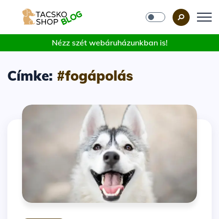
Nézz szét webáruházunkban is!
Címke:
#fogápolás