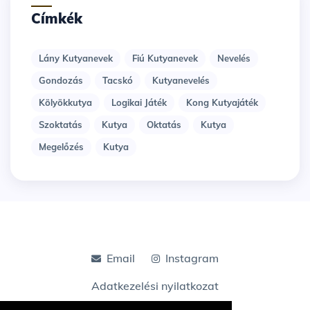
Címkék
Lány Kutyanevek
Fiú Kutyanevek
Nevelés
Gondozás
Tacskó
Kutyanevelés
Kölyökkutya
Logikai Játék
Kong Kutyajáték
Szoktatás
Kutya
Oktatás
Kutya
Megelőzés
Kutya
Email
Instagram
Adatkezelési nyilatkozat