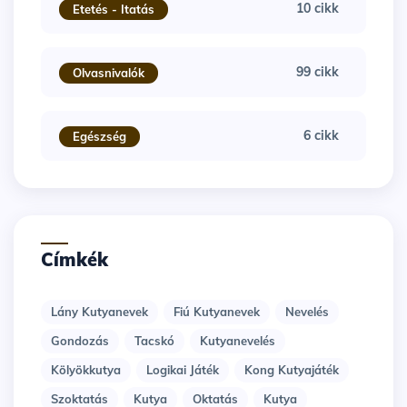
10 cikk
Etetés - Itatás
99 cikk
Olvasnivalók
6 cikk
Egészség
Címkék
Lány Kutyanevek
Fiú Kutyanevek
Nevelés
Gondozás
Tacskó
Kutyanevelés
Kölyökkutya
Logikai Játék
Kong Kutyajáték
Szoktatás
Kutya
Oktatás
Kutya