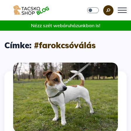
Nézz szét webáruházunkban is!
Címke:
#farokcsóválás