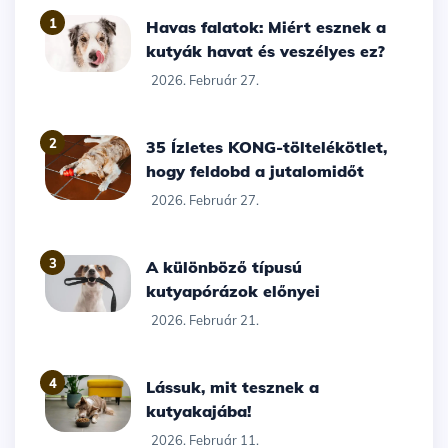
1
Havas falatok: Miért esznek a
kutyák havat és veszélyes ez?
2026. Február 27.
2
35 Ízletes KONG-töltelékötlet,
hogy feldobd a jutalomidőt
2026. Február 27.
3
A különböző típusú
kutyapórázok előnyei
2026. Február 21.
4
Lássuk, mit tesznek a
kutyakajába!
2026. Február 11.