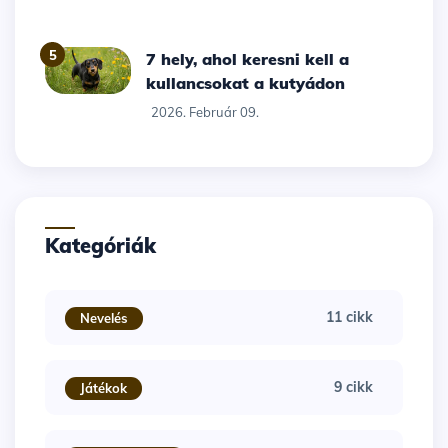
5
7 hely, ahol keresni kell a
kullancsokat a kutyádon
2026. Február 09.
Kategóriák
11 cikk
Nevelés
9 cikk
Játékok