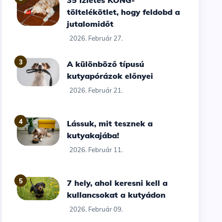
35 Ízletes KONG-
töltelékötlet, hogy feldobd a
jutalomidőt
2026. Február 27.
3
A különböző típusú
kutyapórázok előnyei
2026. Február 21.
4
Lássuk, mit tesznek a
kutyakajába!
2026. Február 11.
5
7 hely, ahol keresni kell a
kullancsokat a kutyádon
2026. Február 09.