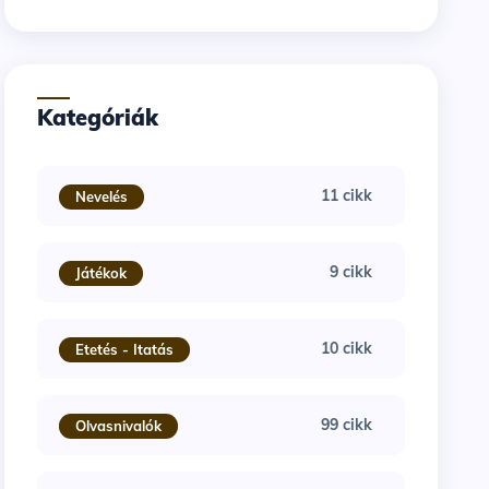
Kategóriák
11 cikk
Nevelés
9 cikk
Játékok
10 cikk
Etetés - Itatás
99 cikk
Olvasnivalók