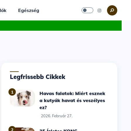
lók
Egészség
Legfrissebb Cikkek
1
Havas falatok: Miért esznek
a kutyák havat és veszélyes
ez?
2026. Február 27.
2