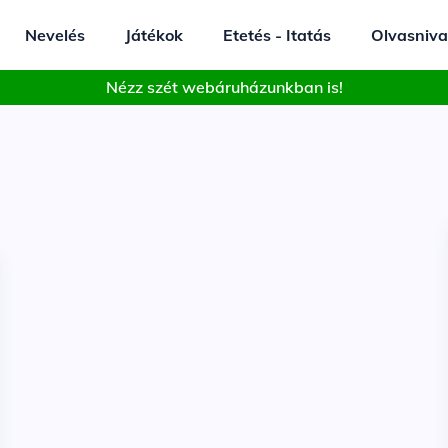
Nevelés
Játékok
Etetés - Itatás
Olvasniva
Nézz szét webáruházunkban is!