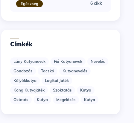
6 cikk
Egészség
Címkék
Lány Kutyanevek
Fiú Kutyanevek
Nevelés
Gondozás
Tacskó
Kutyanevelés
Kölyökkutya
Logikai Játék
Kong Kutyajáték
Szoktatás
Kutya
Oktatás
Kutya
Megelőzés
Kutya