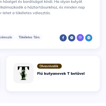
an hűséget és barátságot kínál. Ha olyan kutyát
 alkalmazkodik a háztartásunkhoz, és minden nap
 lehet a tökéletes választás.
Krémszín
Tökéletes Társ
Olvasnivalók
Fiú kutyanevek T betűvel