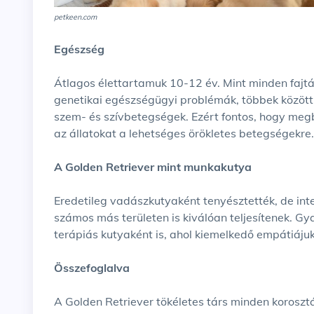
petkeen.com
Egészség
Átlagos élettartamuk 10-12 év. Mint minden fajtán
genetikai egészségügyi problémák, többek között 
szem- és szívbetegségek. Ezért fontos, hogy megbí
az állatokat a lehetséges örökletes betegségekre.
A Golden Retriever mint munkakutya
Eredetileg vadászkutyaként tenyésztették, de int
számos más területen is kiválóan teljesítenek. G
terápiás kutyaként is, ahol kiemelkedő empátiáju
Összefoglalva
A Golden Retriever tökéletes társ minden korosztá