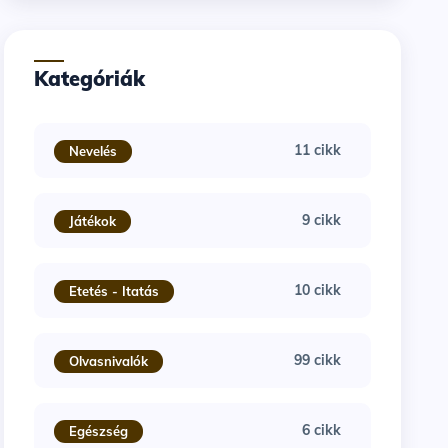
Kategóriák
11 cikk
Nevelés
9 cikk
Játékok
10 cikk
Etetés - Itatás
99 cikk
Olvasnivalók
6 cikk
Egészség