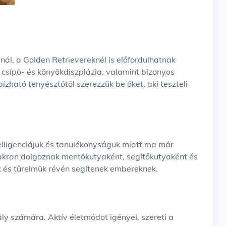
ál, a Golden Retrievereknél is előfordulhatnak
csípő- és könyökdiszplázia, valamint bizonyos
zható tenyésztőtől szerezzük be őket, aki teszteli
elligenciájuk és tanulékonyságuk miatt ma már
yakran dolgoznak mentőkutyaként, segítőkutyaként és
k és türelmük révén segítenek embereknek.
ly számára. Aktív életmódot igényel, szereti a