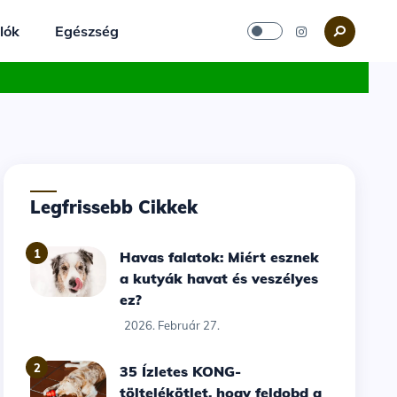
lók
Egészség
Legfrissebb Cikkek
1
Havas falatok: Miért esznek
a kutyák havat és veszélyes
ez?
2026. Február 27.
2
35 Ízletes KONG-
töltelékötlet, hogy feldobd a