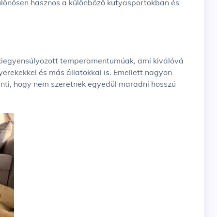
különösen hasznos a különböző kutyasportokban és
 kiegyensúlyozott temperamentumúak, ami kiválóvá
yerekekkel és más állatokkal is. Emellett nagyon
enti, hogy nem szeretnek egyedül maradni hosszú