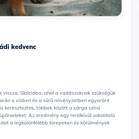
ládi kedvenc
ik vissza, Skóciába, ahol a vadászoknak szükségük
során a vízben és a sűrű növényzetben egyaránt
is kereszteztek, többek között a sárga színű
Spánieleket. Az eredmény egy rendkívül sokoldalú
vadat a legkülönfélébb terepeken és körülmények