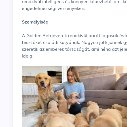
rendkívül intelligens és könnyen képezhető, ami 
engedelmességi versenyeken.
Személyiség
A Golden Retrieverek rendkívül barátságosak és
teszi őket családi kutyának. Nagyon jól kijönnek g
szeretik az emberek társaságát, ami néha azt jel
ideig.