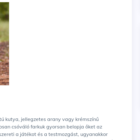
tú kutya, jellegzetes arany vagy krémszínű
osan csóváló farkuk gyorsan belopja őket az
szereti a játékot és a testmozgást, ugyanakkor