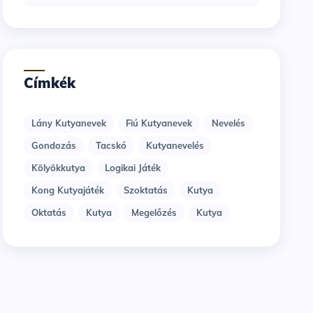
Címkék
Lány Kutyanevek
Fiú Kutyanevek
Nevelés
Gondozás
Tacskó
Kutyanevelés
Kölyökkutya
Logikai Játék
Kong Kutyajáték
Szoktatás
Kutya
Oktatás
Kutya
Megelőzés
Kutya