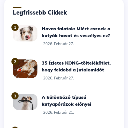
Legfrissebb Cikkek
1
Havas falatok: Miért esznek a
kutyák havat és veszélyes ez?
2026. Február 27.
2
35 Ízletes KONG-töltelékötlet,
hogy feldobd a jutalomidőt
2026. Február 27.
3
A különböző típusú
kutyapórázok előnyei
2026. Február 21.