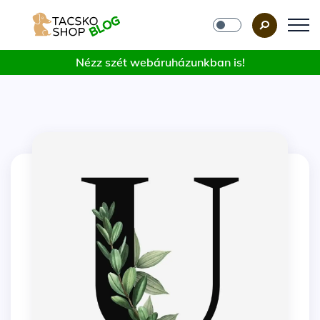
Nézz szét webáruházunkban is!