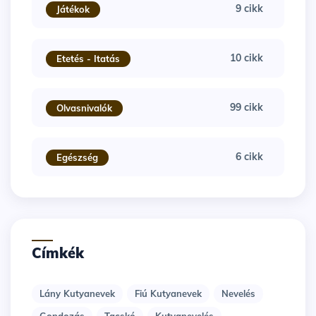
9 cikk
Játékok
10 cikk
Etetés - Itatás
99 cikk
Olvasnivalók
6 cikk
Egészség
Címkék
Lány Kutyanevek
Fiú Kutyanevek
Nevelés
Gondozás
Tacskó
Kutyanevelés