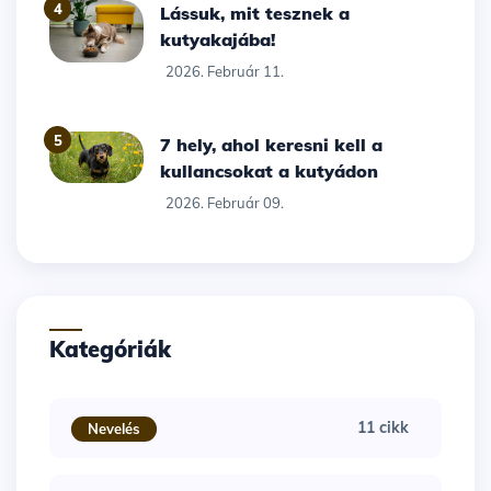
4
Lássuk, mit tesznek a
kutyakajába!
2026. Február 11.
5
7 hely, ahol keresni kell a
kullancsokat a kutyádon
2026. Február 09.
Kategóriák
11 cikk
Nevelés