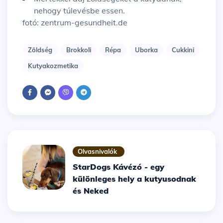
nehogy túlevésbe essen.
fotó: zentrum-gesundheit.de
Zöldség
Brokkoli
Répa
Uborka
Cukkini
Kutyakozmetika
Olvasnivalók
StarDogs Kávézó - egy
különleges hely a kutyusodnak
és Neked