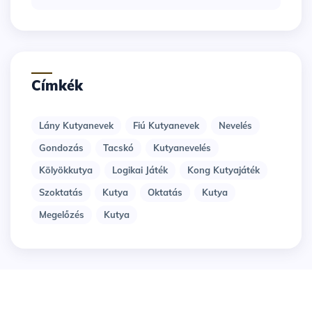
Címkék
Lány Kutyanevek
Fiú Kutyanevek
Nevelés
Gondozás
Tacskó
Kutyanevelés
Kölyökkutya
Logikai Játék
Kong Kutyajáték
Szoktatás
Kutya
Oktatás
Kutya
Megelőzés
Kutya