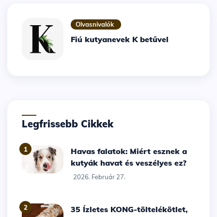
Olvasnivalók
Fiú kutyanevek K betűvel
Legfrissebb Cikkek
1
Havas falatok: Miért esznek a
kutyák havat és veszélyes ez?
2026. Február 27.
2
35 Ízletes KONG-töltelékötlet,