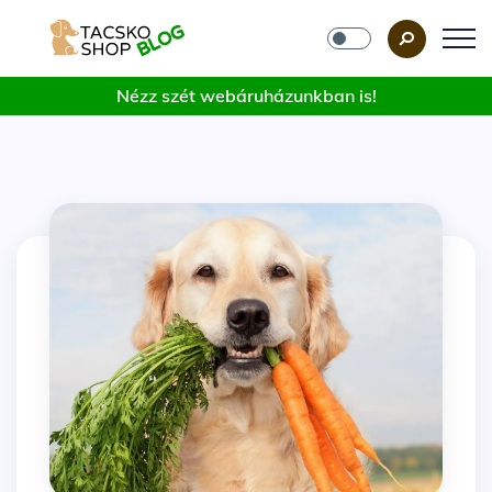
Nézz szét webáruházunkban is!