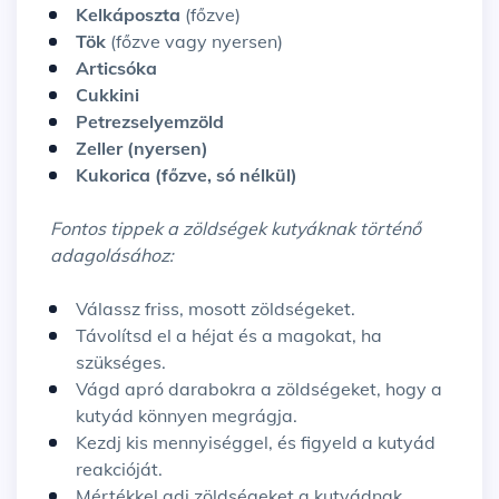
Kelkáposzta
(főzve)
Tök
(főzve vagy nyersen)
Articsóka
Cukkini
Petrezselyemzöld
Zeller (nyersen)
Kukorica (főzve, só nélkül)
Fontos tippek a zöldségek kutyáknak történő
adagolásához:
Válassz friss, mosott zöldségeket.
Távolítsd el a héjat és a magokat, ha
szükséges.
Vágd apró darabokra a zöldségeket, hogy a
kutyád könnyen megrágja.
Kezdj kis mennyiséggel, és figyeld a kutyád
reakcióját.
Mértékkel adj zöldségeket a kutyádnak,