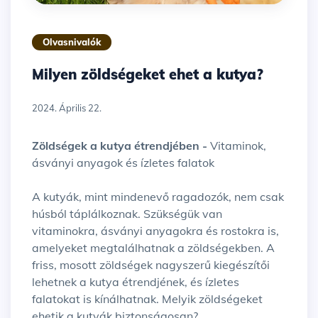
Olvasnivalók
Milyen zöldségeket ehet a kutya?
2024. Április 22.
Zöldségek a kutya étrendjében -
Vitaminok,
ásványi anyagok és ízletes falatok
A kutyák, mint mindenevő ragadozók, nem csak
húsból táplálkoznak. Szükségük van
vitaminokra, ásványi anyagokra és rostokra is,
amelyeket megtalálhatnak a zöldségekben. A
friss, mosott zöldségek nagyszerű kiegészítői
lehetnek a kutya étrendjének, és ízletes
falatokat is kínálhatnak. Melyik zöldségeket
ehetik a kutyák biztonságosan?