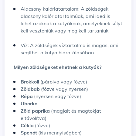
Alacsony kalóriatartalom: A zöldségek
alacsony kalóriatartalmúak, ami ideális
lehet azoknak a kutyáknak, amelyeknek súlyt
kell veszteniük vagy meg kell tartaniuk.
Víz: A zöldségek víztartalma is magas, ami
segíthet a kutya hidratálásában.
Milyen zöldségeket ehetnek a kutyák?
Brokkoli
(párolva vagy főzve)
Zöldbab
(főzve vagy nyersen)
Répa
(nyersen vagy főzve)
Uborka
Zöld paprika
(magjait és magtokját
eltávolítva)
Cékla
(főzve)
Spenót
(kis mennyiségben)