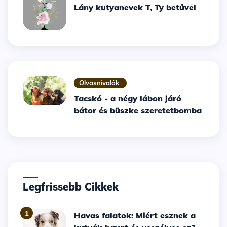
Lány kutyanevek T, Ty betűvel
Olvasnivalók
Tacskó - a négy lábon járó
bátor és büszke szeretetbomba
Legfrissebb Cikkek
1
Havas falatok: Miért esznek a