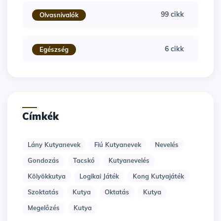
99 cikk
Olvasnivalók
6 cikk
Egészség
Címkék
Lány Kutyanevek
Fiú Kutyanevek
Nevelés
Gondozás
Tacskó
Kutyanevelés
Kölyökkutya
Logikai Játék
Kong Kutyajáték
Szoktatás
Kutya
Oktatás
Kutya
Megelőzés
Kutya