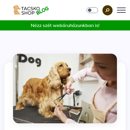
Nézz szét webáruházunkban is!