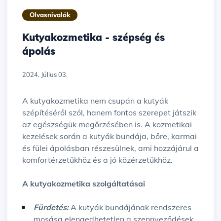
Olvasnivalók
Kutyakozmetika - szépség és
ápolás
2024. Július 03.
A kutyakozmetika nem csupán a kutyák
szépítéséről szól, hanem fontos szerepet játszik
az egészségük megőrzésében is. A kozmetikai
kezelések során a kutyák bundája, bőre, karmai
és fülei ápolásban részesülnek, ami hozzájárul a
komfortérzetükhöz és a jó közérzetükhöz.
A kutyakozmetika szolgáltatásai
Fürdetés
:
A kutyák bundájának rendszeres
mosása elengedhetetlen a szennyeződések,