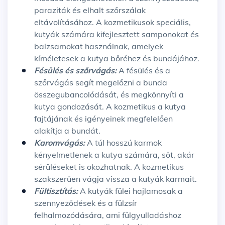
paraziták és elhalt szőrszálak
eltávolításához. A kozmetikusok speciális,
kutyák számára kifejlesztett samponokat és
balzsamokat használnak, amelyek
kíméletesek a kutya bőréhez és bundájához.
Fésülés és szőrvágás:
A fésülés és a
szőrvágás segít megelőzni a bunda
összegubancolódását, és megkönnyíti a
kutya gondozását. A kozmetikus a kutya
fajtájának és igényeinek megfelelően
alakítja a bundát.
Karomvágás:
A túl hosszú karmok
kényelmetlenek a kutya számára, sőt, akár
sérüléseket is okozhatnak. A kozmetikus
szakszerűen vágja vissza a kutyák karmait.
Fültisztítás:
A kutyák fülei hajlamosak a
szennyeződések és a fülzsír
felhalmozódására, ami fülgyulladáshoz