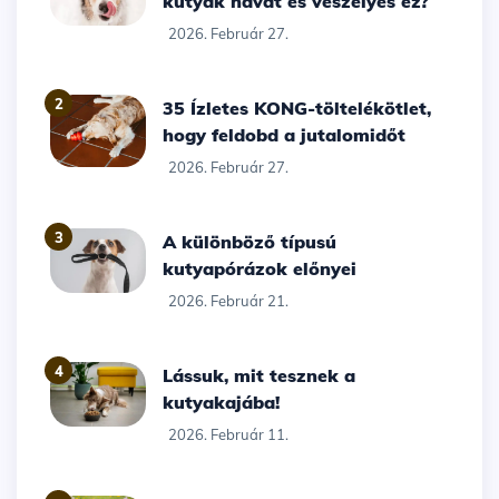
kutyák havat és veszélyes ez?
2026. Február 27.
2
35 Ízletes KONG-töltelékötlet,
hogy feldobd a jutalomidőt
2026. Február 27.
3
A különböző típusú
kutyapórázok előnyei
2026. Február 21.
4
Lássuk, mit tesznek a
kutyakajába!
2026. Február 11.