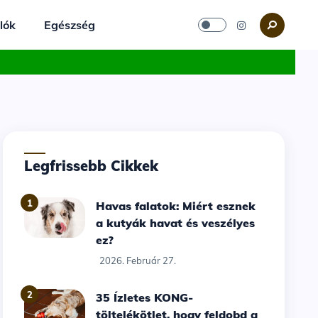
lók
Egészség
Legfrissebb Cikkek
1
Havas falatok: Miért esznek
a kutyák havat és veszélyes
ez?
2026. Február 27.
2
35 Ízletes KONG-
töltelékötlet, hogy feldobd a