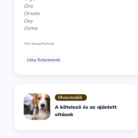
Orsi
Ornate
Oxy
Ozma
fotó: buegelfuchs.de
Lány Kutyanevek
Olvasnivalók
A kötelező és az ajánlott
oltások