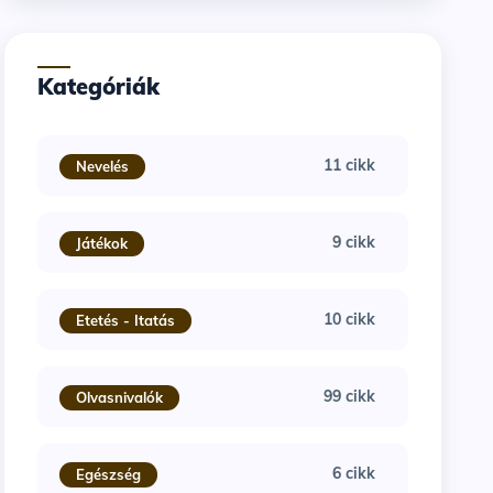
Kategóriák
11 cikk
Nevelés
9 cikk
Játékok
10 cikk
Etetés - Itatás
99 cikk
Olvasnivalók
6 cikk
Egészség