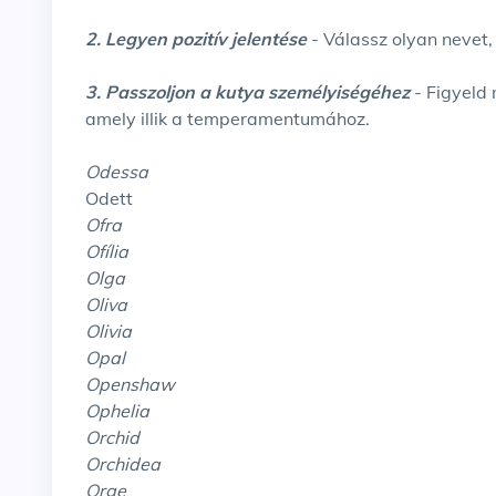
2. Legyen pozitív jelentése
- Válassz olyan nevet
3. Passzoljon a kutya személyiségéhez
- Figyeld 
amely illik a temperamentumához.
Odessa
Odett
Ofra
Ofília
Olga
Oliva
Olivia
Opal
Openshaw
Ophelia
Orchid
Orchidea
Orge