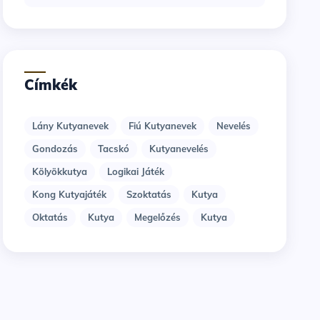
Címkék
Lány Kutyanevek
Fiú Kutyanevek
Nevelés
Gondozás
Tacskó
Kutyanevelés
Kölyökkutya
Logikai Játék
Kong Kutyajáték
Szoktatás
Kutya
Oktatás
Kutya
Megelőzés
Kutya