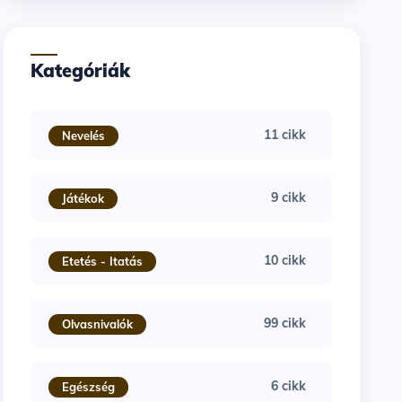
Kategóriák
11 cikk
Nevelés
9 cikk
Játékok
10 cikk
Etetés - Itatás
99 cikk
Olvasnivalók
6 cikk
Egészség