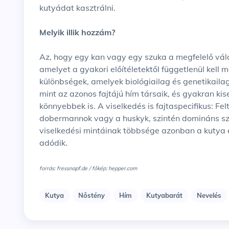
kutyádat kasztrálni.
Melyik illik hozzám?
Az, hogy egy kan vagy egy szuka a megfelelő vál
amelyet a gyakori előítéletektől függetlenül kel
különbségek, amelyek biológiailag és genetikaila
mint az azonos fajtájú hím társaik, és gyakran k
könnyebbek is. A viselkedés is fajtaspecifikus: Fe
dobermannok vagy a huskyk, szintén domináns sz
viselkedési mintáinak többsége azonban a kutya é
adódik.
forrás: fressnapf.de / főkép: hepper.com
Kutya
Nőstény
Hím
Kutyabarát
Nevelés