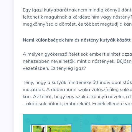
Egy igazi kutyabarátnak nem mindig könnyű dönteni a nemek között. A többkutyás tulajdonosok
feltehetik maguknak a kérdést: hím vagy nőstény?
megkönnyítsd a döntést, és többet megtudj a kan 
Nemi különbségek hím és nőstény kutyák között
A mélyen gyökerező ítélet sok embert elhitet azz
nehezebben nevelhetők, mint a nőstények. Bújósn
vezetésben. Ez tényleg igaz?
Tény, hogy a kutyák mindenekelőtt individualisták
mutatnak. A dobermann szuka valószínűleg sokka
kan. Az tehát, hogy egy szukát könnyű nevelni, a 
– akárcsak nálunk, embereknél. Ennek ellenére van