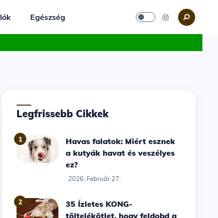
lók
Egészség
Legfrissebb Cikkek
1
Havas falatok: Miért esznek
a kutyák havat és veszélyes
ez?
2026. Február 27.
2
35 Ízletes KONG-
töltelékötlet, hogy feldobd a