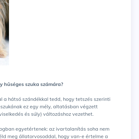
gy hűséges szuka számára?
l a hátsó szándékkal tedd, hogy tetszés szerinti
A szukának ez egy mély, altatásban végzett
viselkedés és súly) változáshoz vezethet.
logban egyetértenek: az ivartalanítás soha nem
ld meg állatorvosoddal, hogy van-e értelme a