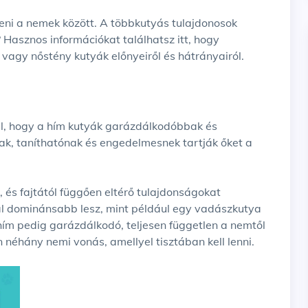
 Hasznos információkat találhatsz itt, hogy
vagy nőstény kutyák előnyeiről és hátrányairól.
al, hogy a hím kutyák garázdálkodóbbak és
ak, taníthatónak és engedelmesnek tartják őket a
, és fajtától függően eltérő tulajdonságokat
l dominánsabb lesz, mint például egy vadászkutya
hím pedig garázdálkodó, teljesen független a nemtől
 néhány nemi vonás, amellyel tisztában kell lenni.