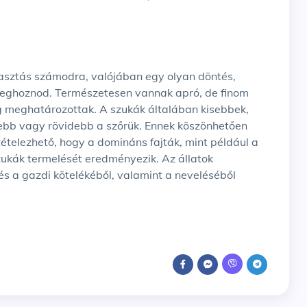
asztás számodra, valójában egy olyan döntés,
l meghoznod. Természetesen vannak apró, de finom
g meghatározottak. A szukák általában kisebbek,
isebb vagy rövidebb a szőrük. Ennek köszönhetően
ltételezhető, hogy a domináns fajták, mint például a
ukák termelését eredményezik. Az állatok
s a gazdi kötelékéből, valamint a neveléséből