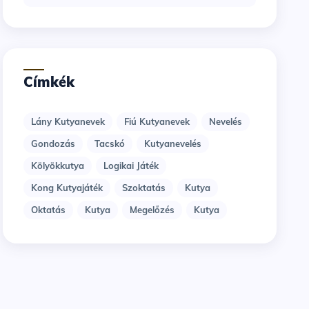
Címkék
Lány Kutyanevek
Fiú Kutyanevek
Nevelés
Gondozás
Tacskó
Kutyanevelés
Kölyökkutya
Logikai Játék
Kong Kutyajáték
Szoktatás
Kutya
Oktatás
Kutya
Megelőzés
Kutya