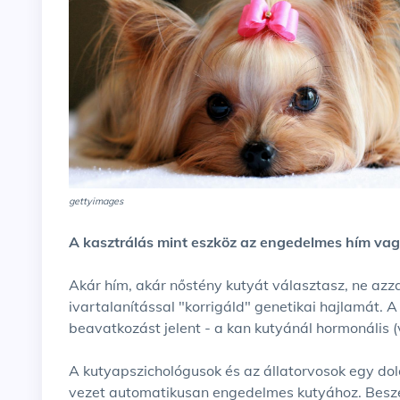
gettyimages
A kasztrálás mint eszköz az engedelmes hím va
Akár hím, akár nőstény kutyát választasz, ne azza
ivartalanítással "korrigáld" genetikai hajlamát. 
beavatkozást jelent - a kan kutyánál hormonális (
A kutyapszichológusok és az állatorvosok egy do
vezet automatikusan engedelmes kutyához. Beszé