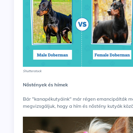
Shutterstock
Nőstények és hímek
Bár "kanapékutyáink" már régen emancipálták ma
megvizsgáljuk, hogy a hím és nőstény kutyák közö